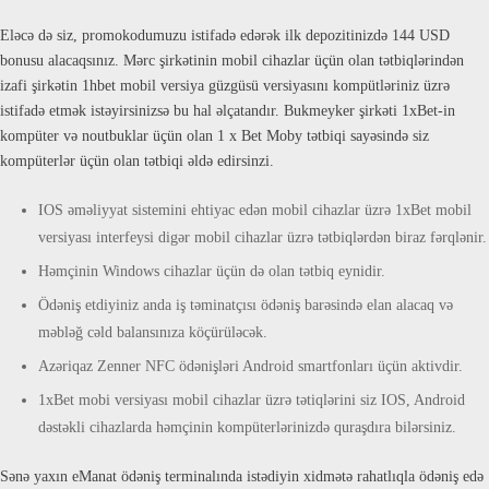
Eləcə də siz, promokodumuzu istifadə edərək ilk depozitinizdə 144 USD
bonusu alacaqsınız. Mərc şirkətinin mobil cihazlar üçün olan tətbiqlərindən
izafi şirkətin 1hbet mobil versiya güzgüsü versiyasını kompütləriniz üzrə
istifadə etmək istəyirsinizsə bu hal əlçatandır. Bukmeyker şirkəti 1xBet-in
kompüter və noutbuklar üçün olan 1 x Bet Moby tətbiqi sayəsində siz
kompüterlər üçün olan tətbiqi əldə edirsinzi.
IOS əməliyyat sistemini ehtiyac edən mobil cihazlar üzrə 1xBet mobil
versiyası interfeysi digər mobil cihazlar üzrə tətbiqlərdən biraz fərqlənir.
Həmçinin Windows cihazlar üçün də olan tətbiq eynidir.
Ödəniş etdiyiniz anda iş təminatçısı ödəniş barəsində elan alacaq və
məbləğ cəld balansınıza köçürüləcək.
Azəriqaz Zenner NFC ödənişləri Android smartfonları üçün aktivdir.
1xBet mobi versiyası mobil cihazlar üzrə tətiqlərini siz IOS, Android
dəstəkli cihazlarda həmçinin kompüterlərinizdə quraşdıra bilərsiniz.
Sənə yaxın eManat ödəniş terminalında istədiyin xidmətə rahatlıqla ödəniş edə