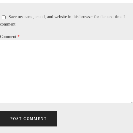
Save my name, email, and website in this browser for the next time I
comment.
Comment
*