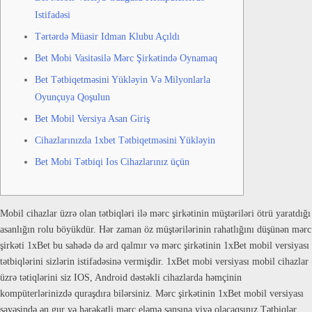
Istifadəsi
Tərtərdə Müasir Idman Klubu Açıldı
Bet Mobi Vasitəsilə Mərc Şirkətində Oynamaq
Bet Tətbiqetməsini Yükləyin Və Milyonlarla
Oyunçuya Qoşulun
Bet Mobil Versiya Asan Giriş
Cihazlarınızda 1xbet Tətbiqetməsini Yükləyin
Bet Mobi Tətbiqi Ios Cihazlarınız üçün
Mobil cihazlar üzrə olan tətbiqləri ilə mərc şirkətinin müştəriləri ötrü yaratdığı
asanlığın rolu böyükdür. Hər zaman öz müştərilərinin rahatlığını düşünən mərc
şirkəti 1xBet bu sahədə də ard qalmır və mərc şirkətinin 1xBet mobil versiyası
tətbiqlərini sizlərin istifadəsinə vermişdir. 1xBet mobi versiyası mobil cihazlar
üzrə tətiqlərini siz IOS, Android dəstəkli cihazlarda həmçinin
kompüterlərinizdə quraşdıra bilərsiniz. Mərc şirkətinin 1xBet mobil versiyası
sayəsində ən gur və hərəkətli mərc eləmə şansına yiyə olacaqsınız.Tətbiqlər