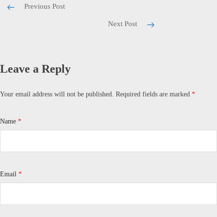
Previous Post
Next Post
Leave a Reply
Your email address will not be published.
Required fields are marked
*
Name
*
Email
*