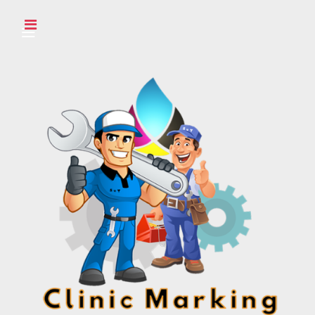
Skip
to
content