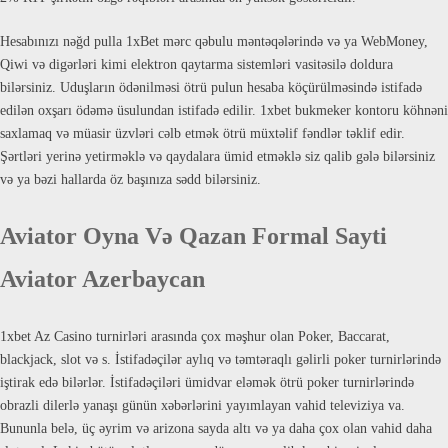
Hesabınızı nəğd pulla 1xBet mərc qəbulu məntəqələrində və ya WebMoney,
Qiwi və digərləri kimi elektron qaytarma sistemləri vasitəsilə doldura
bilərsiniz. Uduşların ödənilməsi ötrü pulun hesaba köçürülməsində istifadə
edilən oxşarı ödəmə üsulundan istifadə edilir. 1xbet bukmeker kontoru köhnəni
saxlamaq və müasir üzvləri cəlb etmək ötrü müxtəlif fəndlər təklif edir.
Şərtləri yerinə yetirməklə və qaydalara ümid etməklə siz qalib gələ bilərsiniz
və ya bəzi hallarda öz başınıza sədd bilərsiniz.
Aviator Oyna Və Qazan Formal Sayti
Aviator Azerbaycan
1xbet Az Casino turnirləri arasında çox məşhur olan Poker, Baccarat,
blackjack, slot və s. İstifadəçilər aylıq və təmtəraqlı gəlirli poker turnirlərində
iştirak edə bilərlər. İstifadəçiləri ümidvar eləmək ötrü poker turnirlərində
obrazli dilerlə yanaşı günün xəbərlərini yayımlayan vahid televiziya va.
Bununla belə, üç əyrim və arizona sayda altı və ya daha çox olan vahid daha