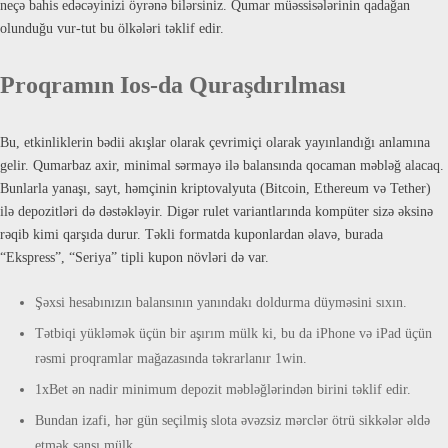
neçə bahis edəcəyinizi öyrənə bilərsiniz. Qumar müəssisələrinin qadağan
olunduğu vur-tut bu ölkələri təklif edir.
Proqramın Ios-da Quraşdırılması
Bu, etkinliklerin bədii akışlar olarak çevrimiçi olarak yayınlandığı anlamına
gelir. Qumarbaz axir, minimal sərmayə ilə balansında qocaman məbləğ alacaq.
Bunlarla yanaşı, sayt, həmçinin kriptovalyuta (Bitcoin, Ethereum və Tether)
ilə depozitləri də dəstəkləyir. Digər rulet variantlarında kompüter sizə əksinə
rəqib kimi qarşıda durur. Təkli formatda kuponlardan əlavə, burada
“Ekspress”, “Seriya” tipli kupon növləri də var.
Şəxsi hesabınızın balansının yanındakı doldurma düyməsini sıxın.
Tətbiqi yükləmək üçün bir aşırım mülk ki, bu da iPhone və iPad üçün
rəsmi proqramlar mağazasında təkrarlanır 1win.
1xBet ən nadir minimum depozit məbləğlərindən birini təklif edir.
Bundan izafi, hər gün seçilmiş slota əvəzsiz mərclər ötrü sikkələr əldə
etmək şansı mülk.