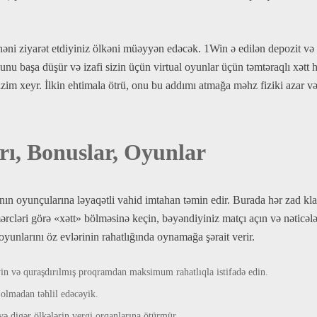
ni ziyarət etdiyiniz ölkəni müəyyən edəcək. 1Win ə edilən depozit və pu
u başa düşür və izafi sizin üçün virtual oyunlar üçün təmtəraqlı xətt
zim xeyr. İlkin ehtimala ötrü, onu bu addımı atmağa məhz fiziki azar v
ı, Bonuslar, Oyunlar
ın oyunçularına ləyaqətli vahid imtahan təmin edir. Burada hər zad kla
cləri görə «xətt» bölməsinə keçin, bəyəndiyiniz matçı açın və nəticəl
oyunlarını öz evlərinin rahatlığında oynamağa şərait verir.
yin və quraşdırılmış proqramdan maksimum rahatlıqla istifadə edin.
 olmadan təhlil edəcəyik.
 digər ölkələrin vergi orqanlarına ötürmür.