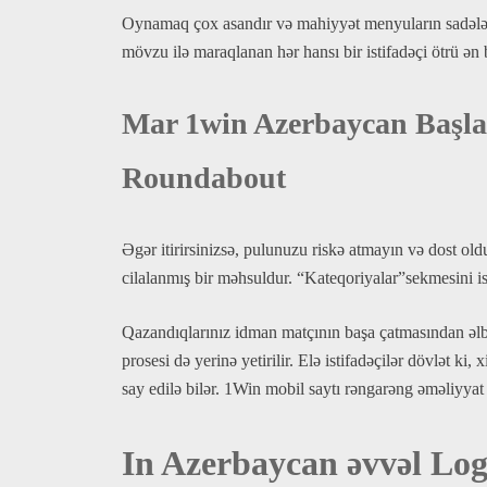
Oynamaq çox asandır və mahiyyət menyuların sadələşd
mövzu ilə maraqlanan hər hansı bir istifadəçi ötrü ə
Mar 1win Azerbaycan Başlan
Roundabout
Əgər itirirsinizsə, pulunuzu riskə atmayın və dost ol
cilalanmış bir məhsuldur. “Kateqoriyalar”sekmesini ist
Qazandıqlarınız idman matçının başa çatmasından əlbə
prosesi də yerinə yetirilir. Elə istifadəçilər dövlət k
say edilə bilər. 1Win mobil saytı rəngarəng əməliyyat 
In Azerbaycan əvvəl Log