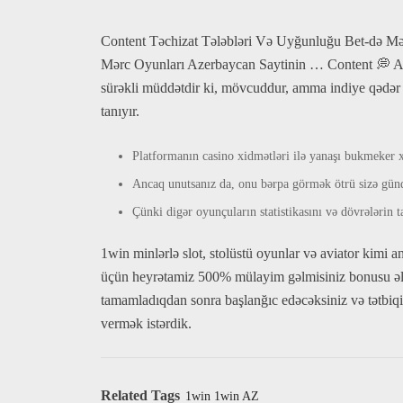
Content Təchizat Tələbləri Və Uyğunluğu Bet-də M
Mərc Oyunları Azerbaycan Saytinin … Content 💭 Av
sürəkli müddətdir ki, mövcuddur, amma indiye qədər 
tanıyır.
Platformanın casino xidmətləri ilə yanaşı bukmeker x
Ancaq unutsanız da, onu bərpa görmək ötrü sizə günd
Çünki digər oyunçuların statistikasını və dövrələrin 
1win minlərlə slot, stolüstü oyunlar və aviator kimi 
üçün heyrətamiz 500% mülayim gəlmisiniz bonusu əld
tamamladıqdan sonra başlanğıc edəcəksiniz və tətbiq
vermək istərdik.
Related Tags
1win
1win AZ