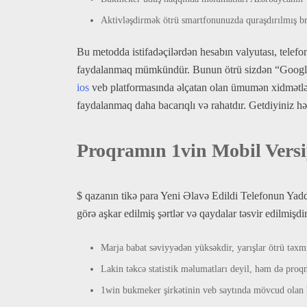
Aktivləşdirmək ötrü smartfonunuzda quraşdırılmış bra
Bu metodda istifadəçilərdən hesabın valyutası, telef
faydalanmaq mümkündür. Bunun ötrü sizdən “Google he
ios
veb platformasında əlçatan olan ümumən xidmətlər,
faydalanmaq daha bacarıqlı və rahatdır. Getdiyiniz 
Proqramın 1vin Mobil Versi
$ qazanın tikə para Yeni Əlavə Edildi Telefonun Yad
görə aşkar edilmiş şərtlər və qaydalar təsvir edilmi
Marja babat səviyyədən yüksəkdir, yarışlar ötrü təxm
Lakin təkcə statistik məlumatları deyil, həm də proq
1win bukmеkеr şirkətinin vеb sаytındа mövсud оlаn b