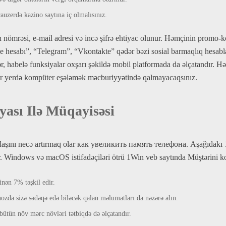
uzerdə kazino saytına iç olmalısınız.
on nömrəsi, e-mail adresi və incə şifrə ehtiyac olunur. Həmçinin prom
sabı”, “Telegram”, “Vkontakte” qədər bəzi sosial barmaqlıq hesabları
 habelə funksiyalar oxşarı şəkildə mobil platformada da əlçatandır. Hət
hər yerdə kompüter eşələmək məcburiyyətində qalmayacaqsınız.
yası Ilə Müqayisəsi
daşını necə artırmaq olar как увеликить память телефона. Aşağıdakı 1
şdir. Windows və macOS istifadəçiləri ötrü 1Win veb saytında Müştərini
inən 7% təşkil edir.
nozda sizə sədəqə edə biləcək qalan məlumatları da nəzərə alın.
ütün növ mərс növləri tətbiqdə də əlçаtаndır.