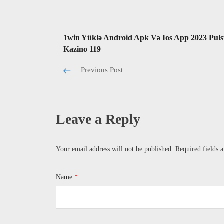
1win Yüklə Android Apk Və Ios App 2023 Puls
Kazino 119
Previous Post
Leave a Reply
Your email address will not be published.
Required fields 
Name
*