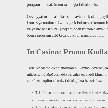
proqramdan maksimum rahatlıqla istifadə edin.
Qeydiyyat mərhələsində sistem avtomatik olaraq layihə
komissiya tutulmur. 1win seyrək bukmeker kontoru bun
və ya hər hansı VPN proqramından istifadə eləmək la
bonus proqramı cəld betterdə ən ən marağı doğurur.
In Casino: Promo Kodlar
1win Az olaraq da adlandırılan bu kazino, Azərbaycan
müəssisə növünü əlahiddə parçalayaq. Fərdi idman mər
təcrübəsi təqdim edərək, istifadəçilərə öz əziz kazino 
Təklif olunan proqramı, adətən etdiyiniz kimi yüklə
İndi sadalanan kazino bonuslarının hər birini depozit
Bukmeker uduş haqqında məlumatları Azərbaycanın və