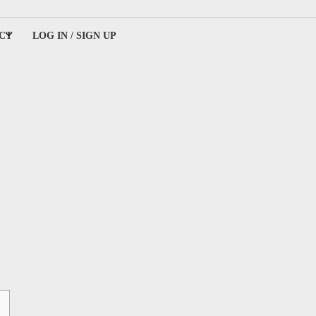
CT
LOG IN / SIGN UP
ing