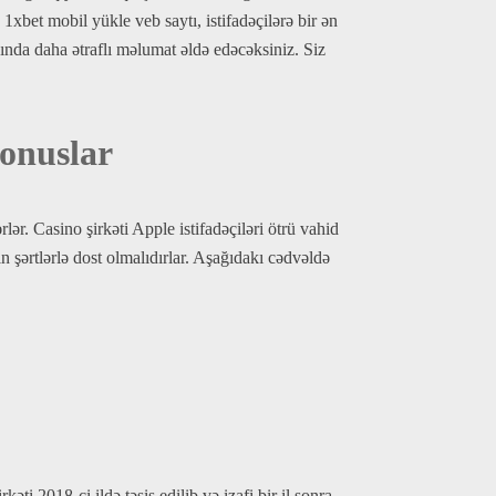
bet mobil yükle veb saytı, istifadəçilərə bir ən
ında daha ətraflı məlumat əldə edəcəksiniz. Siz
onuslar
ər. Casino şirkəti Apple istifadəçiləri ötrü vahid
in şərtlərlə dost olmalıdırlar. Aşağıdakı cədvəldə
ti 2018-ci ildə təsis edilib və izafi bir il sonra,