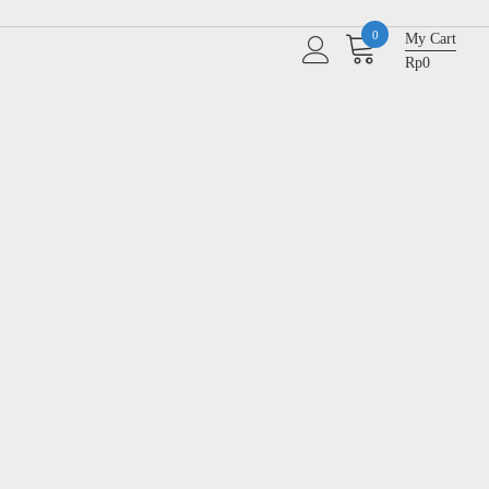
0
My Cart
Rp0