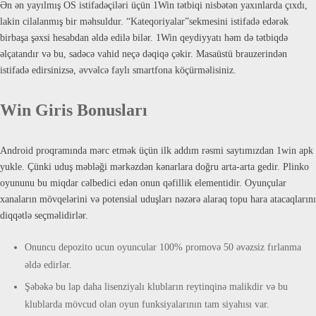
Ən ən yayılmış OS istifadəçiləri üçün 1Win tətbiqi nisbətən yaxınlarda çıxdı,
lakin cilalanmış bir məhsuldur. “Kateqoriyalar”sekmesini istifadə edərək
birbaşa şəxsi hesabdan əldə edilə bilər. 1Win qeydiyyatı həm də tətbiqdə
əlçatandır və bu, sadəcə vahid neçə dəqiqə çəkir. Masaüstü brauzerindən
istifadə edirsinizsə, əvvəlcə faylı smartfona köçürməlisiniz.
Win Giris Bonusları
Android proqramında mərc etmək üçün ilk addım rəsmi saytımızdan 1win apk
yukle. Çünki uduş məbləği mərkəzdən kənarlara doğru arta-arta gedir. Plinko
oyununu bu miqdar cəlbedici edən onun qəfillik elementidir. Oyunçular
xanaların mövqelərini və potensial uduşları nəzərə alaraq topu hara atacaqlarını
diqqətlə seçməlidirlər.
Onuncu depozito ucun oyuncular 100% promovə 50 əvəzsiz fırlanma
əldə edirlər.
Şəbəkə bu lap daha lisenziyalı klubların reytinqinə malikdir və bu
klublarda mövcud olan oyun funksiyalarının tam siyahısı var.