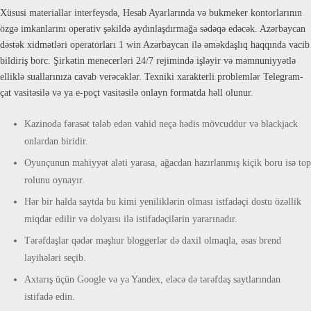
Xüsusi materiallar interfeysdə, Hesab Ayarlarında və bukmeker kontorlarının
özgə imkanlarını operativ şəkildə aydınlaşdırmağa sədəqə edəcək. Azərbaycan
dəstək xidmətləri operatorları 1 win Azərbaycan ilə əməkdaşlıq haqqında vacib
bildiriş borc. Şirkətin menecerləri 24/7 rejimində işləyir və məmnuniyyətlə
elliklə suallarınıza cavab verəcəklər. Texniki xarakterli problemlər Telegram-
çat vasitəsilə və ya e-poçt vasitəsilə onlayn formatda həll olunur.
Kazinoda fərasət tələb edən vahid neçə hədis mövcuddur və blackjack
onlardan biridir.
Oyunçunun mahiyyət aləti yarasa, ağacdan hazırlanmış kiçik boru isə top
rolunu oynayır.
Hər bir halda saytda bu kimi yeniliklərin olması istfadəçi dostu özəllik
miqdar edilir və dolyaısı ilə istifadəçilərin yararınadır.
Tərəfdaşlar qədər məşhur bloggerlər də daxil olmaqla, əsas brend
layihələri seçib.
Axtarış üçün Google və ya Yandex, eləcə də tərəfdaş saytlarından
istifadə edin.