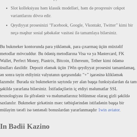
Slot kolleksiyası həm klassik modelləri, həm də proqressiv cekpot
variantlarını dövrə edir.
Qeydiyyat prosesinizi “Facebook, Google, Vkontakt, Twitter” kimi bir
neçə məşhur sosial şəbəkələr vasitəsi ilə tamamlaya bilərsiniz.
Bu bukmeker kontorunda para yükləmək, para çıxarmaq üçün müxtəlif
metodlar mövcuddur. Bu ödəniş metodlarına Visa və ya Mastercard, FK
Wallet, Perfect Money, Piastrix, Bitcoin, Ethereum, Tether kimi ödəmə
üsulları daxildir. Depozit eləmək üçün 1Win qeydiyyat prosesini tamamlamaq,
ən sonra təyin etdiyiniz valyutanın qarşısındakı “+” işarəsinə klikləmək
lazımdır. Burada siz bukmekerin saytında yer alan başqa funksiyalardan da tam
şəkildə yararlana bilərsiniz. İstifadəçilərin iç etdiyi məlumatlar SSL
texnologiyası ilə şifrələnir və məlumatlarınız bölünməz olaraq gizli şəkildə
saxlanılır. Bukmeker şirkətinin mərc tətbiqlərindən istifadənin başqa bir
mülayim tərəfi isə təntənəli bonuslardan yararlanmaqdır
1win aviator
.
In Bədii Kazino