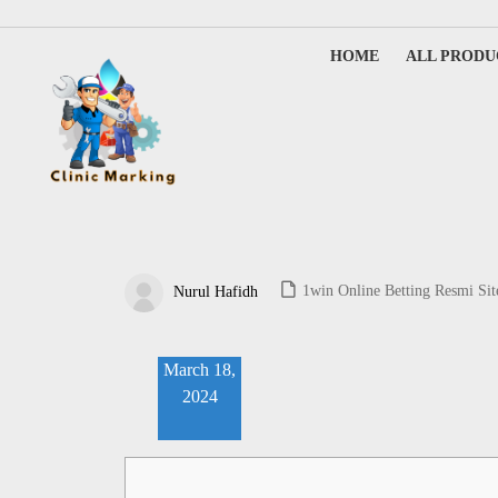
Skip
to
HOME
ALL PRODU
content
One Stop Solution For Marking and Labeling
Clinic Marking – Coding Marking Label
1win Online Betting Resmi Sit
Nurul Hafidh
March 18,
2024