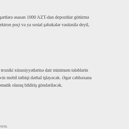
t şərtlərə əsasən 1000 AZT-dan depozitlər götürmə
tron poçt və ya sosial şəbəkələr vasitəsilə deyil,
texniki xüsusiyyətlərinə dair minimum tələblərin
win mobil tətbiqi dərhal işləyəcək. Əgər cəbbəxana
matik olaraq bildiriş göndəriləcək.
erin.