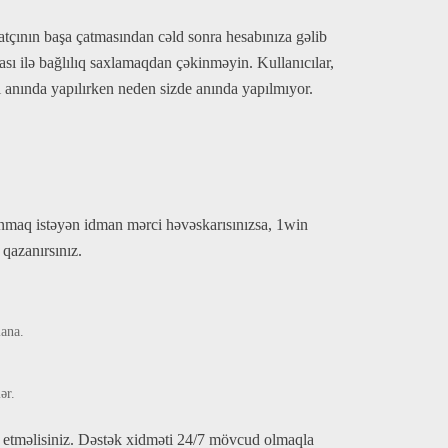
atçının başa çatmasından cəld sonra hesabınıza gəlib
dası ilə bağlılıq saxlamaqdan çəkinməyin. Kullanıcılar,
i anında yapılırken neden sizde anında yapılmıyor.
maq istəyən idman mərci həvəskarısınızsa, 1win
qazanırsınız.
lana.
ər.
b etməlisiniz. Dəstək xidməti 24/7 mövcud olmaqla