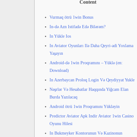
Content
Vurmaq ötrü 1win Bonus
In-də Azn Istifadə Edə Bilərəm?
In Yükle Ios
In Aviator Oyunları Ilə Daha Qeyri-adi Yoxlama
Yaşayın
Android-də 1win Proqramını – Yüklə (en:
Download)
In Azerbaycan Proloq Login Və Qeydiyyat Yukle
Nəşrlər Və Hesabatlar Haqqında Yiğcam Elan
Burda Yazılacaq
Android ötrü 1win Proqramını Yükləyin
Predictor Aviator Apk Indir Aviator 1win Casino
Oyunu Hilesi
In Bukmeyker Kontorunun Və Kazinonun