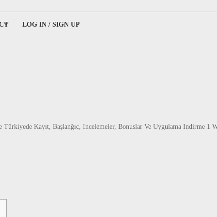
CT
LOG IN / SIGN UP
ing
e Türkiyede Kayıt, Başlanğıc, Incelemeler, Bonuslar Ve Uygulama Indirme 1 W