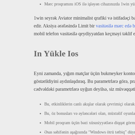
Mərc proqramını iOS ilə işləyən cihazınızda 1win yü
1win seyrək Aviator minimalist qrafiki və istifadəçi
edir. Aksiya ərəfəsində Limit bir
vasitəsilə mərc edə b
mobil telefon vasitəsilə qeydiyyatdan keçməyi təklif e
In Yükle Ios
Eyni zamanda, yığım matçlar üçün bukmeyker kontorun
göstərildiyini aydınlaşdıraq. Bu parametrlərə görə,
cədvəldəki parametrlərə uyğun deyilsə, siz müvəqqəti d
Bu, etkinliklerin canlı akışlar olarak çevrimiçi olara
Bu, öz bonusları və əyləncələri olan, müxtəlif oyunl
Mobil proqram üçün bəzi xüsusiyyətlərə diqqət görmək
Əsas səhifənin aşağısında “Windows ötrü tətbiq” düym