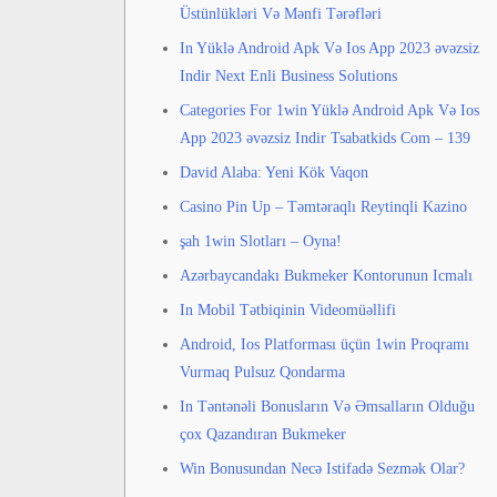
Üstünlükləri Və Mənfi Tərəfləri
In Yüklə Android Apk Və Ios App 2023 əvəzsiz
Indir Next Enli Business Solutions
Categories For 1win Yüklə Android Apk Və Ios
App 2023 əvəzsiz Indir Tsabatkids Com – 139
David Alaba: Yeni Kök Vaqon
Casino Pin Up – Təmtəraqlı Reytinqli Kazino
şah 1win Slotları – Oyna!
Azərbaycandakı Bukmeker Kontorunun Icmalı
In Mobil Tətbiqinin Videomüəllifi
Android, Ios Platforması üçün 1win Proqramı
Vurmaq Pulsuz Qondarma
In Təntənəli Bonusların Və Əmsalların Olduğu
çox Qazandıran Bukmeker
Win Bonusundan Necə Istifadə Sezmək Olar?