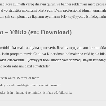
ymaq görə zülmətli vərəq dizaynı qurun və banner reklamları mərc proses
val və statistika mərclərini əhatə edir. 1Win professional idman yarışmala
ən şah çempionat və liqaların oyunlarını HD keyfiyyətdə istifadəçiləri
ı – Yüklə (en: Download)
ddət kəsmək istədiyinə qərar verir. Reaktiv uçuş zamanı bir raundda ə
z 1win proqramımızda Canlı və Kiberidman bölmələrinə cəld iç ola bilərsi
ış əldə edəcəksiniz. Qeydiyyat bonusundan yararlanmaq istəyən istifadə
o kodu sahəsini daxil etməlidirlər.
si üçün watchOS three or more.
duşun aydın məbləğini mərc eləmək lazımdır.
otlar üçün nümunəvi rejimindən istifadə edə bilərsiniz.