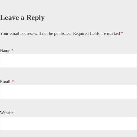
Leave a Reply
Your email address will not be published.
Required fields are marked
*
Name
*
Email
*
Website