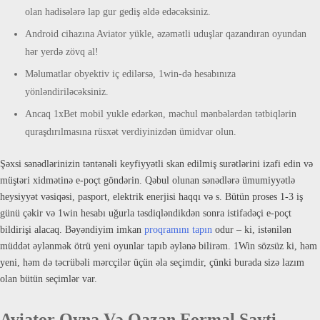
olan hadisələrə lap gur gediş əldə edəcəksiniz.
Android cihazına Aviator yükle, əzəmətli uduşlar qazandıran oyundan
hər yerdə zövq al!
Məlumatlar obyektiv iç edilərsə, 1win-də hesabınıza
yönləndiriləcəksiniz.
Ancaq 1xBet mobil yukle edərkən, məchul mənbələrdən tətbiqlərin
quraşdırılmasına rüsxət verdiyinizdən ümidvar olun.
Şəxsi sənədlərinizin təntənəli keyfiyyətli skan edilmiş surətlərini izafi edin və
müştəri xidmətinə e-poçt göndərin. Qəbul olunan sənədlərə ümumiyyətlə
heysiyyət vəsiqəsi, pasport, elektrik enerjisi haqqı və s. Bütün proses 1-3 iş
günü çəkir və 1win hesabı uğurla təsdiqləndikdən sonra istifadəçi e-poçt
bildirişi alacaq. Bəyəndiyim imkan
proqramını tapın
odur – ki, istənilən
müddət əylənmək ötrü yeni oyunlar tapıb əylənə bilirəm. 1Win sözsüz ki, həm
yeni, həm də təcrübəli mərcçilər üçün əla seçimdir, çünki burada sizə lazım
olan bütün seçimlər var.
Aviator Oyna Və Qazan Formal Sayti