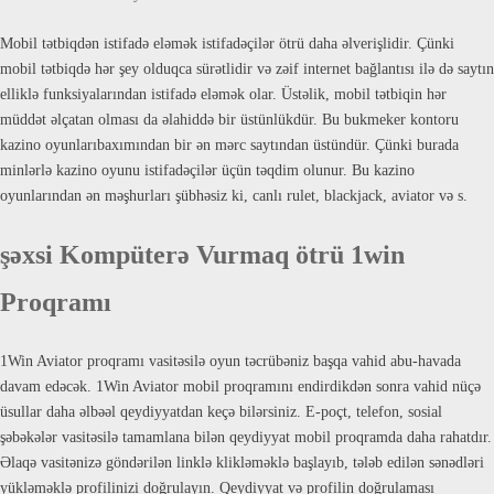
Mobil tətbiqdən istifadə eləmək istifadəçilər ötrü daha əlverişlidir. Çünki
mobil tətbiqdə hər şey olduqca sürətlidir və zəif internet bağlantısı ilə də saytın
elliklə funksiyalarından istifadə eləmək olar. Üstəlik, mobil tətbiqin hər
müddət əlçatan olması da əlahiddə bir üstünlükdür. Bu bukmeker kontoru
kazino oyunlarıbaxımından bir ən mərc saytından üstündür. Çünki burada
minlərlə kazino oyunu istifadəçilər üçün təqdim olunur. Bu kazino
oyunlarından ən məşhurları şübhəsiz ki, canlı rulet, blackjack, aviator və s.
şəxsi Kompüterə Vurmaq ötrü 1win
Proqramı
1Win Aviator proqramı vasitəsilə oyun təcrübəniz başqa vahid abu-havada
davam edəcək. 1Win Aviator mobil proqramını endirdikdən sonra vahid nüçə
üsullar daha əlbəəl qeydiyyatdan keçə bilərsiniz. E-poçt, telefon, sosial
şəbəkələr vasitəsilə tamamlana bilən qeydiyyat mobil proqramda daha rahatdır.
Əlaqə vasitənizə göndərilən linklə klikləməklə başlayıb, tələb edilən sənədləri
yükləməklə profilinizi doğrulayın. Qeydiyyat və profilin doğrulaması