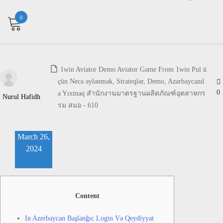
0
1win Aviator Demo Aviator Game From 1win Pul ü
çün Necə əylənmək, Strateqlər, Demo, Azərbaycand
0
a Yıxmaq สำนักงานมาตรฐานผลิตภัณฑ์อุตสาหกร
Nurul Hafidh
รม สมอ - 610
March 26,
2024
Content
In Azerbaycan Başlanğıc Login Və Qeydiyyat