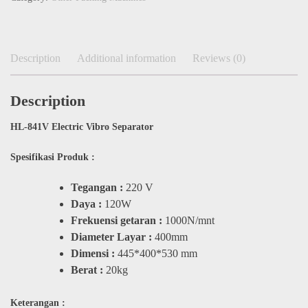
Description
Additional information
Reviews (0)
Description
HL-841V Electric Vibro Separator​
Spesifikasi Produk :
Tegangan :
220 V
Daya :
120W
Frekuensi getaran :
1000N/mnt
Diameter Layar :
400mm
Dimensi :
445*400*530 mm
Berat :
20kg
Keterangan :