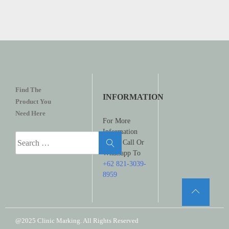
Find The
INFORMATION
Product You
Need Here
For More
Information
Search
Please Call Or
for:
Whatsapp To
+62 821-3039-
8959
@2025 Clinic Marking. All Rights Reserved