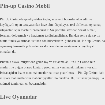
Pin-up Casino Mobil
Pin Up Casino-da qeydiyyatdan keçin, səxavətli bonuslar əldə edin və
keyfiyyətli oyun sessiyasından həzz alın. Qeydiyyat, real alfilerazo oynamaq
istəyənlər üçün məcburi prosedurdur. Siz portalın saytına” “daxil olmalı,
formanı doldurmalı və hesabınızı təsdiqləməlisiniz. Bundan sonra siz saytın
bütün funksiyalarından istifadə edə biləcəksiniz. Şübhəsiz ki, Pin-up Casino-da
oynamaq tamamilə pulsuzdur və slotların demo versiyasında qeydiyyat
olmadan da.
Bununla əlavə, müştəridən gələn rəy və fırlanmalar, Pin-Up Casino’nun
əsasları ilə uyğun olaraq konturu proqramını yeniləmək imkanını yaradır.
İstifadəçidən lazım olan məlumatlarına icazə çıxarılması – Pin-Up Casino-dakı
müştəri məlumatlarının məhdudiyyətləri ilə birlikdə. Bu, istifadəçiyə həqqi ilə
xidməti təmin etməyi bacarmalıdır.
Live Oyunudur