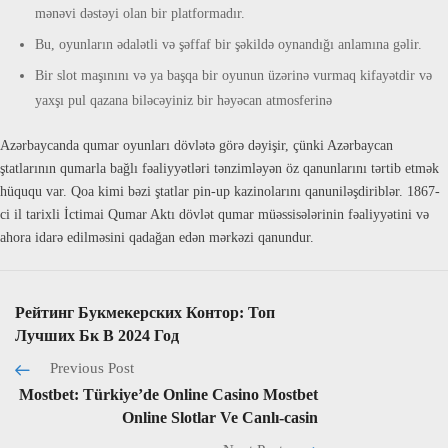
mənəvi dəstəyi olan bir platformadır.
Bu, oyunların ədalətli və şəffaf bir şəkildə oynandığı anlamına gəlir.
Bir slot maşınını və ya başqa bir oyunun üzərinə vurmaq kifayətdir və
yaxşı pul qazana biləcəyiniz bir həyəcan atmosferinə
Azərbaycanda qumar oyunları dövlətə görə dəyişir, çünki Azərbaycan
ştatlarının qumarla bağlı fəaliyyətləri tənzimləyən öz qanunlarını tərtib etmək
hüququ var. Qoa kimi bəzi ştatlar pin-up kazinolarını qanuniləşdiriblər. 1867-
ci il tarixli İctimai Qumar Aktı dövlət qumar müəssisələrinin fəaliyyətini və
ahora idarə edilməsini qadağan edən mərkəzi qanundur.
Рейтинг Букмекерских Контор: Топ
Лучших Бк В 2024 Год
Previous Post
Mostbet: Türkiye’de Online Casino Mostbet
Online Slotlar Ve Canlı-casin