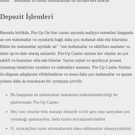
sosial” “mediadan və mobil təlimatlardan da istifadə edə bilərlər.
Depozit İşlemleri
Bununla birlikdə, Pin-Up On line casino saytında maliyyə sistemləri haqqında
ən son məlumatlar və oyunlarla bağlı daha çox məlumat əldə edə bilərsiniz.
Bütün bu məlumatlar saytdakı ən” “son məlumatlar və təkliflərə əsaslanır və
daim up-to-date olaraq saxlanılır. Pin-Up Casino saytına üzv olanlar ən çox
təklifi və bonusları əldə edə bilərlər. Saytın rejimi və qeydiyyat prosesi
oynamaq istədiyiniz oyunlara və xidmətlərə əsaslanır. Pin-Up Casino Slotları
ilə düşmən uduşlarımı effektləndirən və mənə daha çox məlumatlar və qazanc
yolunu daha da məzələyən bir oyunçuna çevrilir.
Bu həqiqətən də məlumatları imkanının mükafatlandırıldığı bir
platformadır Pin-Up Casino.
Heç vaxt oyunlar belə maraqlı olmayıb və bir şəxs otuz saniyədən çox
oynamağı aparmayıbsa, hətta üzərlə moraqlandırılabilər.
O, ziyarətçilərə oyun avtomatlarının idarə edilməsinin xüsusiyyətlərini,