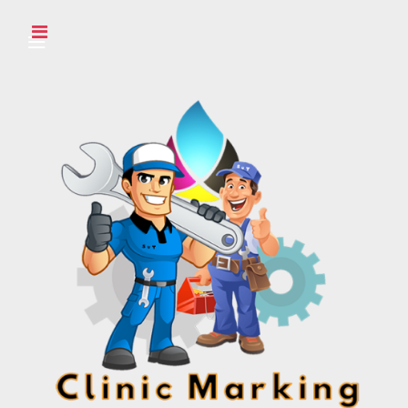
Skip
to
content