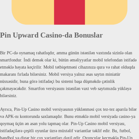
Pin Upward Casino-da Bonuslar
Bir PC-də oynamaq rahatlıqdır, amma günün istənilən vaxtında sizinlə olan
smartfondur. İndi demək olar ki, bütün əməliyyatlar mobil telefondan istifadə
etməklə həyata keçirilir. Mobil tətbiqetməni cihazınıza qura və rahat olduqda
makaranı fırlada bilərsiniz. Mobil versiya yalnız əsas saytın miniatür
nüsxəsidir, buna görə istifadəçi bu sistemi başa düşməkdə çətinlik
çəkməyəcəkdir. Smartfon versiyasını istənilən vaxt veb saytımızda yükləyə
bilərsiniz.
Ayrıca, Pin-Up Casino mobil versiyasının yüklənməsi çox tez-tez aparıla bilər
və APK-nı kontorunda saxlamaqdır. Bunu etməklə mobil versiyada casino-ya
qoymaq üçün ən asan yolu tapmaq olar. Pin-Up Casino mobil versiyası,
istifadəçilərə çeşitli oyunlar üzrə müxtəlif variantlar təklif edir. Bu, futbol,
həndbol və digər bir çox variantları daxil edir. Oyuncular keçməklə Pin-Up