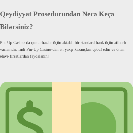
Qeydiyyat Prosedurundan Necə Keçə
Bilərsiniz?
Pin-Up Casino-da qumarbazlar üçün əktəbli bir standard bank üçün ətibarlı
variantdır. İndi Pin-Up Casino-dan ən yaxşı kazançları qəbul edin və önan
əlavə fırsatlardan faydalanın!