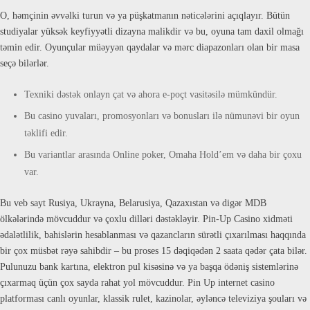
O, həmçinin əvvəlki turun və ya püşkatmanın nəticələrini açıqlayır. Bütün
studiyalar yüksək keyfiyyətli dizayna malikdir və bu, oyuna tam daxil olmağı
təmin edir. Oyunçular müəyyən qaydalar və mərc diapazonları olan bir masa
seçə bilərlər.
Texniki dəstək onlayn çat və ahora e-poçt vasitəsilə mümkündür.
Bu casino yuvaları, promosyonları və bonusları ilə nümunəvi bir oyun
təklifi edir.
Bu variantlar arasında Online poker, Omaha Hold’em və daha bir çoxu
var.
Bu veb sayt Rusiya, Ukrayna, Belarusiya, Qazaxıstan və digər MDB
ölkələrində mövcuddur və çoxlu dilləri dəstəkləyir. Pin-Up Casino xidməti
ədalətlilik, bahislərin hesablanması və qazancların sürətli çıxarılması haqqında
bir çox müsbət rəyə sahibdir – bu proses 15 dəqiqədən 2 saata qədər çata bilər.
Pulunuzu bank kartına, elektron pul kisəsinə və ya başqa ödəniş sistemlərinə
çıxarmaq üçün çox sayda rahat yol mövcuddur. Pin Up internet casino
platforması canlı oyunlar, klassik rulet, kazinolar, əyləncə televiziya şouları və