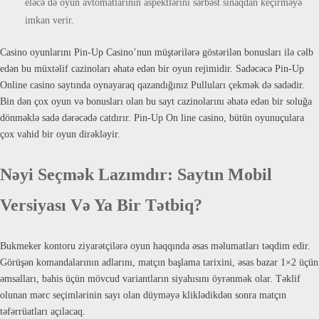
eləcə də oyun avtomatlarının aspektlərini sərbəst sınaqdan keçirməyə
imkan verir.
Casino oyunlarını Pin-Up Casino’nun müştərilərə göstərilən bonusları ilə cəlb
edən bu müxtəlif cazinoları əhatə edən bir oyun rejimidir. Sadəcəcə Pin-Up
Online casino saytında oynayaraq qazandığınız Pulluları çekmək də sadədir.
Bin dən çox oyun və bonusları olan bu sayt cazinolarını əhatə edən bir soluğa
dönməklə sadə dərəcədə catdırır. Pin-Up On line casino, bütün oyunuçulara
çox vahid bir oyun dirəkləyir.
Nəyi Seçmək Lazımdır: Saytın Mobil
Versiyası Və Ya Bir Tətbiq?
Bukmeker kontoru ziyarətçilərə oyun haqqında əsas məlumatları təqdim edir.
Görüşən komandalarının adlarını, matçın başlama tarixini, əsas bazar 1×2 üçün
əmsalları, bahis üçün mövcud variantların siyahısını öyrənmək olar. Təklif
olunan mərc seçimlərinin sayı olan düyməyə kliklədikdən sonra matçın
təfərrüatları açılacaq.