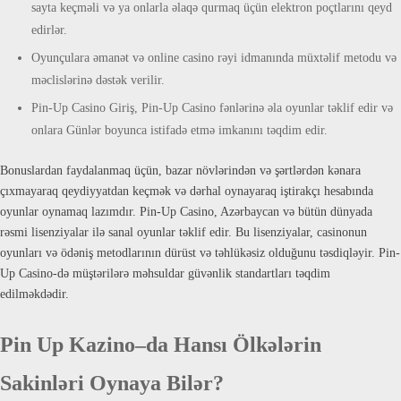
sayta keçməli və ya onlarla əlaqə qurmaq üçün elektron poçtlarını qeyd
edirlər.
Oyunçulara əmanət və online casino rəyi idmanında müxtəlif metodu və
məclislərinə dəstək verilir.
Pin-Up Casino Giriş, Pin-Up Casino fənlərinə əla oyunlar təklif edir və
onlara Günlər boyunca istifadə etmə imkanını təqdim edir.
Bonuslardan faydalanmaq üçün, bazar növlərindən və şərtlərdən kənara
çıxmayaraq qeydiyyatdan keçmək və dərhal oynayaraq iştirakçı hesabında
oyunlar oynamaq lazımdır. Pin-Up Casino, Azərbaycan və bütün dünyada
rəsmi lisenziyalar ilə sanal oyunlar təklif edir. Bu lisenziyalar, casinonun
oyunları və ödəniş metodlarının dürüst və təhlükəsiz olduğunu təsdiqləyir. Pin-
Up Casino-də müştərilərə məhsuldar güvənlik standartları təqdim
edilməkdədir.
Pin Up Kazino–da Hansı Ölkələrin
Sakinləri Oynaya Bilər?