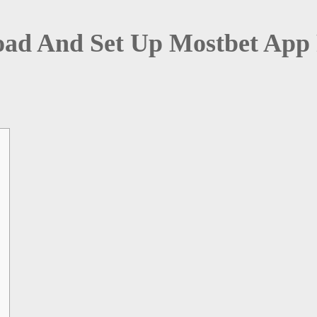
ad And Set Up Mostbet App 