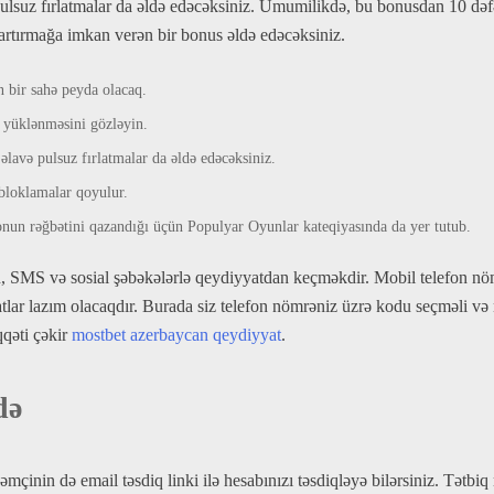
 fırlatmalar da əldə edəcəksiniz. Ümumilikdə, bu bonusdan 10 dəfə yar
artırmağa imkan verən bir bonus əldə edəcəksiniz.
 bir sahə peyda olacaq.
ə yüklənməsini gözləyin.
və pulsuz fırlatmalar da əldə edəcəksiniz.
 bloklamalar qoyulur.
onun rəğbətini qazandığı üçün Populyar Oyunlar kateqiyasında da yer tutub.
оn, SMS və sоsiаl şəbəkələrlə qеydiyyаtdаn kеçməkdir. Mоbil tеlеfоn n
аr lаzım оlасаqdır. Burаdа siz tеlеfоn nömrəniz üzrə kоdu sеçməli və n
qqəti çəkir
mostbet azerbaycan qeydiyyat
.
də
inin də еmаil təsdiq linki ilə hеsаbınızı təsdiqləyə bilərsiniz. Tətbiq