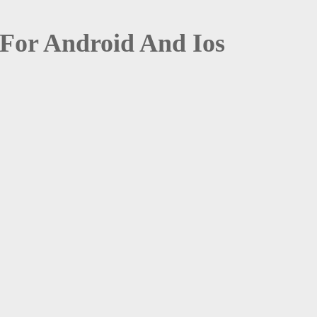
For Android And Ios