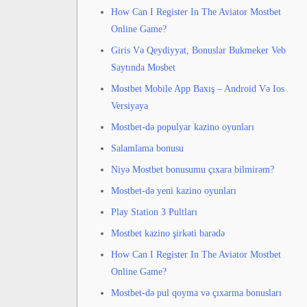
How Can I Register In The Aviator Mostbet
Online Game?
Giris Və Qeydiyyat, Bonuslar Bukmeker Veb
Saytında Mosbet
Mostbet Mobile App Baxış – Android Və Ios
Versiyaya
Mostbet-də populyar kazino oyunları
Salamlama bonusu
Niyə Mostbet bonusumu çıxara bilmirəm?
Mostbet-də yeni kazino oyunları
Play Station 3 Pultları
Mostbet kazino şirkəti barədə
How Can I Register In The Aviator Mostbet
Online Game?
Mostbet-də pul qoyma və çıxarma bonusları