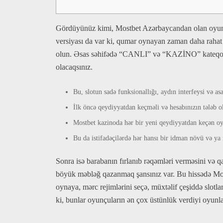
Gördüyünüz kimi, Mostbet Azərbaycandan olan oyunçu
versiyası da var ki, qumar oynayan zaman daha rahat o
olun. Əsas səhifədə “CANLI” və “KAZİNO” kateqoriyal
olacaqsınız.
Bu, slotun sadə funksionallığı, aydın interfeysi və asan
İlk öncə qeydiyyatdan keçməli və hesabınızın tələb o
Mostbet kazinoda hər bir yeni qeydiyyatdan keçən oy
Bu da istifadəçilərdə hər hansı bir idman növü və ya
Sonra isə barabanın fırlanıb rəqəmləri verməsini və 
böyük məbləğ qazanmaq şansınız var. Bu hissədə Most
oynaya, mərc rejimlərini seçə, müxtəlif çeşiddə slotl
ki, bunlar oyunçuların ən çox üstünlük verdiyi oyun