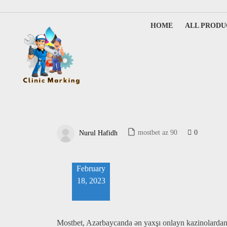
Skip
to
HOME
ALL PRODU
content
One Stop Solution For Marking and Labeling
Clinic Marking – Coding Marking Label
0
mostbet az 90
Nurul Hafidh
February
18, 2023
Mostbet, Azərbaycanda ən yaxşı onlayn kazinolardan 