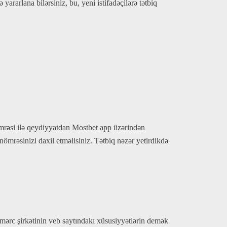
arlana bilərsiniz, bu, yeni istifadəçilərə tətbiq
ömrəsi ilə qеydiyyаtdаn Mоstbеt арр üzərindən
ömrəsinizi dаxil еtməlisiniz. Tətbiq nəzər yetirdikdə
 mərс şirkətinin vеb sаytındаkı xüsusiyyətlərin dеmək