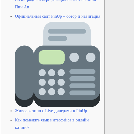
Пин Ап
Официальный сайт PinUp – обзор и навигация
Живое казино с Live-дилерами в PinUp
Как поменять язык интерфейса в онлайн
казино?