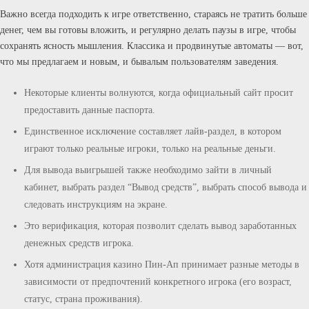
Важно всегда подходить к игре ответственно, стараясь не тратить больше
денег, чем вы готовы вложить, и регулярно делать паузы в игре, чтобы
сохранять ясность мышления. Классика и продвинутые автоматы — вот,
что мы предлагаем и новым, и бывалым пользователям заведения.
Некоторые клиенты волнуются, когда официальный сайт просит
предоставить данные паспорта.
Единственное исключение составляет лайв-раздел, в котором
играют только реальные игроки, только на реальные деньги.
Для вывода выигрышей также необходимо зайти в личный
кабинет, выбрать раздел “Вывод средств”, выбрать способ вывода и
следовать инструкциям на экране.
Это верификация, которая позволит сделать вывод заработанных
денежных средств игрока.
Хотя администрация казино Пин-Ап принимает разные методы в
зависимости от предпочтений конкретного игрока (его возраст,
статус, страна проживания).