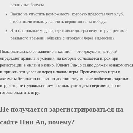
различные бонусы.
Важно не упустить возможность, которую предоставляет клуб,
чтобы значительно увеличить вероятность на победу.
Это настольные модели, где живые дилеры ведут игру в режиме
реального времени, общаясь с игроками через видеосвязь.
Пользовательское соглашение в казино — это документ, который
определяет правила и условия, на которые соглашается игрок при
регистрации в онлайн казино. Клиент Pin-up casino должен ознакомиться
и принять эти условия перед началом игры. Преимущество игры в
автоматы бесплатно оценят по достоинству многие любители азартных
игр, которые с удовольствием воспользуются демо версиями, но не
готовы оплатить игру.
Не получается зарегистрироваться на
сайте Пин Ап, почему?