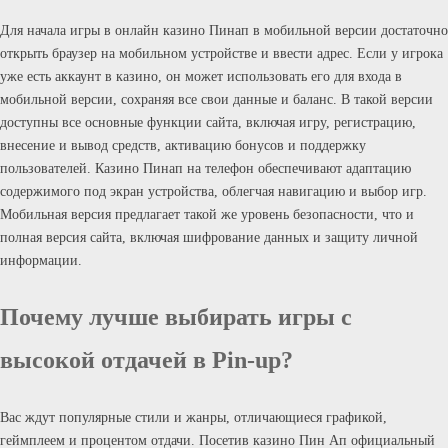
Для начала игры в онлайн казино Пинап в мобильной версии достаточно
открыть браузер на мобильном устройстве и ввести адрес. Если у игрока
уже есть аккаунт в казино, он может использовать его для входа в
мобильной версии, сохраняя все свои данные и баланс. В такой версии
доступны все основные функции сайта, включая игру, регистрацию,
внесение и вывод средств, активацию бонусов и поддержку
пользователей. Казино Пинап на телефон обеспечивают адаптацию
содержимого под экран устройства, облегчая навигацию и выбор игр.
Мобильная версия предлагает такой же уровень безопасности, что и
полная версия сайта, включая шифрование данных и защиту личной
информации.
Почему лучше выбирать игры с
высокой отдачей в Pin-up?
Вас ждут популярные стили и жанры, отличающиеся графикой,
геймплеем и процентом отдачи. Посетив казино Пин Ап официальный