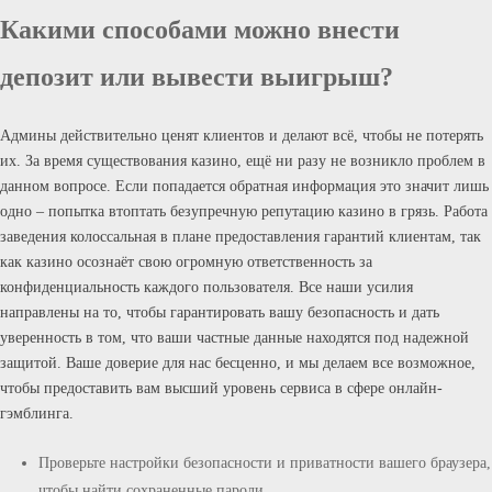
Какими способами можно внести
депозит или вывести выигрыш?
Админы действительно ценят клиентов и делают всё, чтобы не потерять
их. За время существования казино, ещё ни разу не возникло проблем в
данном вопросе. Если попадается обратная информация это значит лишь
одно – попытка втоптать безупречную репутацию казино в грязь. Работа
заведения колоссальная в плане предоставления гарантий клиентам, так
как казино осознаёт свою огромную ответственность за
конфиденциальность каждого пользователя. Все наши усилия
направлены на то, чтобы гарантировать вашу безопасность и дать
уверенность в том, что ваши частные данные находятся под надежной
защитой. Ваше доверие для нас бесценно, и мы делаем все возможное,
чтобы предоставить вам высший уровень сервиса в сфере онлайн-
гэмблинга.
Проверьте настройки безопасности и приватности вашего браузера,
чтобы найти сохраненные пароли.