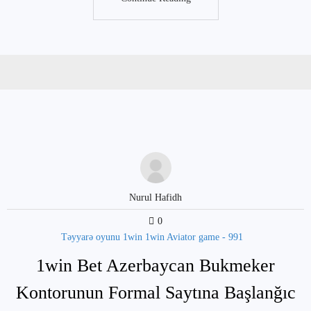
Continue Reading
Nurul Hafidh
0
Təyyarə oyunu 1win 1win Aviator game - 991
1win Bet Azerbaycan Bukmeker
Kontorunun Formal Saytına Başlanğıc