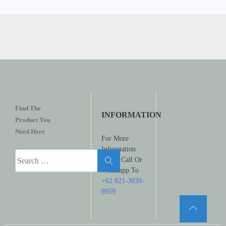
Continue Reading
Find The
INFORMATION
Product You
Need Here
For More
Information
Search
Please Call Or
for:
Whatsapp To
+62 821-3039-
8959