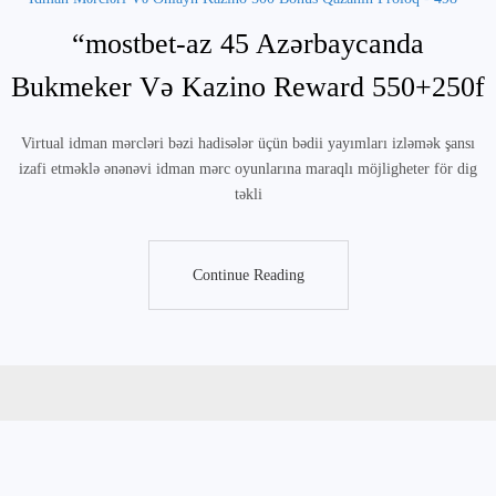
“mostbet-az 45 Azərbaycanda
Bukmeker Və Kazino Reward 550+250f
Virtual idman mərcləri bəzi hadisələr üçün bədii yayımları izləmək şansı
izafi etməklə ənənəvi idman mərc oyunlarına maraqlı möjligheter för dig
təkli
Continue Reading
Continue Reading