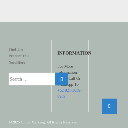
Find The
INFORMATION
Product You
Need Here
For More
Information
Search
Please Call Or
for:
Whatsapp To
+62 821-3039-
8959
@2025 Clinic Marking. All Rights Reserved