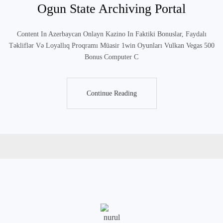
Ogun State Archiving Portal
Content In Azerbaycan Onlayn Kazino In Faktiki Bonuslar, Faydalı
Təkliflər Və Loyallıq Proqramı Müasir 1win Oyunları Vulkan Vegas 500
Bonus Computer C
Continue Reading
Continue Reading