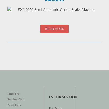
READ MORE
Find The
INFORMATION
Product You
Need Here
For More