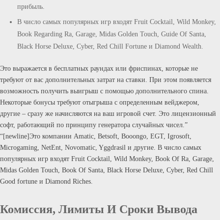
прибыль.
В число самых популярных игр входят Fruit Cocktail, Wild Monkey,
Book Regarding Ra, Garage, Midas Golden Touch, Guide Of Santa,
Black Horse Deluxe, Cyber, Red Chill Fortune и Diamond Wealth.
Это выражается в бесплатных раундах или фриспинах, которые не
требуют от вас дополнительных затрат на ставки. При этом появляется
возможность получить выигрыш с помощью дополнительного спина.
Некоторые бонусы требуют отыгрыша с определенным вейджером,
другие – сразу же начисляются на ваш игровой счет. Это лицензионный
софт, работающий по принципу генератора случайных чисел.”
“[newline]Это компании Amatic, Betsoft, Booongo, EGT, Igrosoft,
Microgaming, NetEnt, Novomatic, Yggdrasil и другие. В число самых
популярных игр входят Fruit Cocktail, Wild Monkey, Book Of Ra, Garage,
Midas Golden Touch, Book Of Santa, Black Horse Deluxe, Cyber, Red Chill
Good fortune и Diamond Riches.
Комиссия, Лимиты И Сроки Вывода