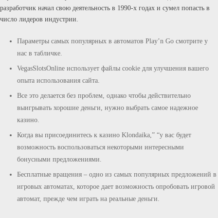
разработчик начал свою деятельность в 1990-х годах и сумел попасть в
число лидеров индустрии.
Параметры самых популярных в автоматов Play’n Go смотрите у
нас в табличке.
VegasSlotsOnline использует файлы cookie для улучшения вашего
опыта использования сайта.
Все это делается без проблем, однако чтобы действительно
выигрывать хорошие деньги, нужно выбрать самое надежное
казино.
Когда вы присоединитесь к казино Klondaika,” “у вас будет
возможность воспользоваться некоторыми интересными
бонусными предложениями.
Бесплатные вращения – одно из самых популярных предложений в
игровых автоматах, которое дает возможность опробовать игровой
автомат, прежде чем играть на реальные деньги.