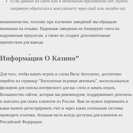
Если данных на сайте или в мобильном приложении нет, нужно
напрямую обратиться к консультанту через mail или онлайн-чат.
мошенничестве, поэтому при изучении заведений мы обращали
внимание на отзывы. Надежные заведения не блокируют счета по
надуманным предлогам, а также не создают дополнительные
препятствия для вывода
Информа́ция O Казино”
Для того, чтобы начать играть в слоты Вегас бесплатно, достаточно
перейти на страницу “Бесплатные игровые автоматы”, воспользоваться
фильтром для поиска интересного для вас слота и начать играть.
Большинство сайтов, которые мы рекомендуем, поддерживают депозиты
и выплаты для своих клиентов из России. Вам не нужно переживать в
какое валюте регистрировать счет и через какие платежные системы
проводить платежи, большая часть всегда доступна для клиентов из
Российской Федерации.