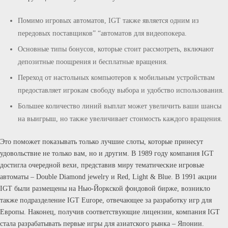
Помимо игровых автоматов, IGT также является одним из
передовых поставщиков” “автоматов для видеопокера.
Основные типы бонусов, которые стоит рассмотреть, включают
депозитные поощрения и бесплатные вращения.
Переход от настольных компьютеров к мобильным устройствам
предоставляет игрокам свободу выбора и удобство использования.
Большее количество линий выплат может увеличить ваши шансы
на выигрыш, но также увеличивает стоимость каждого вращения.
Это поможет показывать только лучшие слоты, которые принесут
удовольствие не только вам, но и другим. В 1989 году компания IGT
достигла очередной вехи, представив миру тематические игровые
автоматы – Double Diamond jewelry и Red, Light & Blue. В 1991 акции
IGT были размещены на Нью-Йоркской фондовой бирже, возникло
также подразделение IGT Europe, отвечающее за разработку игр для
Европы. Наконец, получив соответствующие лицензии, компания IGT
стала разрабатывать первые игры для азиатского рынка – Японии.