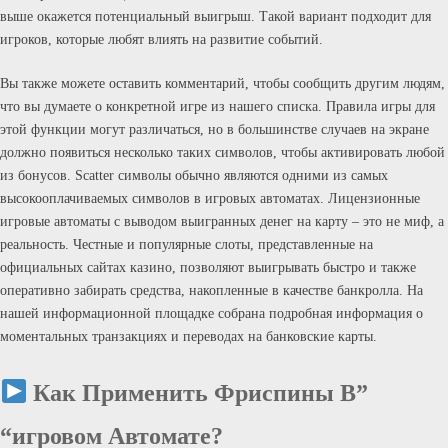
выше окажется потенциальный выигрыш. Такой вариант подходит для
игроков, которые любят влиять на развитие событий.
Вы также можете оставить комментарий, чтобы сообщить другим людям,
что вы думаете о конкретной игре из нашего списка. Правила игры для
этой функции могут различаться, но в большинстве случаев на экране
должно появиться несколько таких символов, чтобы активировать любой
из бонусов. Scatter символы обычно являются одними из самых
высокооплачиваемых символов в игровых автоматах. Лицензионные
игровые автоматы с выводом выигранных денег на карту – это не миф, а
реальность. Честные и популярные слоты, представленные на
официальных сайтах казино, позволяют выигрывать быстро и также
оперативно забирать средства, накопленные в качестве банкролла. На
нашей информационной площадке собрана подробная информация о
моментальных транзакциях и переводах на банковские карты.
Как Применить Фриспины В”
“игровом Автомате?