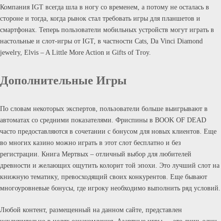
Компания IGT всегда шла в ногу со временем, а потому не осталась в
стороне и тогда, когда рынок стал требовать игры для планшетов и
смартфонах. Теперь пользователи мобильных устройств могут играть в
настольные и слот-игры от IGT, в частности Cats, Da Vinci Diamond
jewelry, Elvis – A Little More Action и Gifts of Troy.
Дополнительные Игры
По словам некоторых экспертов, пользователи больше выигрывают в
автоматах со средними показателями. Фриспины в BOOK OF DEAD
часто предоставляются в сочетании с бонусом для новых клиентов. Еще
во многих казино можно играть в этот слот бесплатно и без
регистрации. Книга Мертвых – отличный выбор для любителей
древности и желающих ощутить колорит той эпохи. Это лучший слот на
книжную тематику, превосходящий своих конкурентов. Еще бывают
многоуровневые бонусы, где игроку необходимо выполнить ряд условий.
Любой контент, размещенный на данном сайте, представлен