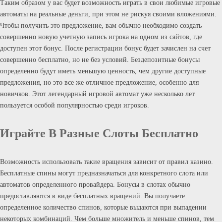
Таким образом у вас будет возможность играть в свои любимые игровые
автоматы на реальные деньги, при этом не рискуя своими вложениями.
Чтобы получить это предложение, вам обычно необходимо создать
совершенно новую учетную запись игрока на одном из сайтов, где
доступен этот бонус. После регистрации бонус будет зачислен на счет
совершенно бесплатно, но не без условий. Бездепозитные бонусы
определенно будут иметь меньшую ценность, чем другие доступные
предложения, но это все же отличное предложение, особенно для
новичков. Этот легендарный игровой автомат уже несколько лет
пользуется особой популярностью среди игроков.
Играйте В Разные Слоты Бесплатно
Возможность использовать такие вращения зависит от правил казино.
Бесплатные спины могут предназначаться для конкретного слота или
автоматов определенного провайдера. Бонусы в слотах обычно
предоставляются в виде бесплатных вращений. Вы получаете
определенное количество спинов, которые выдаются при выпадении
некоторых комбинаций. Чем больше множитель и меньше спинов, тем