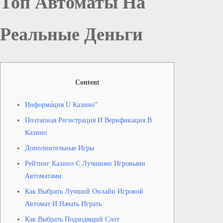
Топ Автоматы На
Реальные Деньги
Content
Информа́ция U Казино”
Поэтапная Регистрация И Верификация В
Казино
Дополнительные Игры
Рейтинг Казино С Лучшими Игровыми
Автоматами
Как Выбрать Лучший Онлайн Игровой
Автомат И Начать Играть
Как Выбрать Подходящий Слот