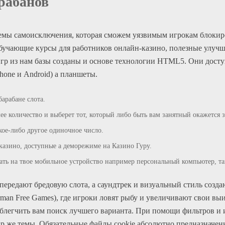
рабанов
емы самоисключения, которая сможем уязвимым игрокам блокиро
учающие курсы для работников онлайн-казино, полезные улучш
игр из нам базы созданы и основе технологии HTML5. Они досту
one и Android) а планшеты.
арабане слота.
шее количество и выберет тот, который либо быть вам занятный окажется 
акое-либо другое одиночное число.
казино, доступные а деморежиме на Казино Гуру.
ивать на твое мобильное устройство например персональный компьютер, та
едают бредовую слота, а саундтрек и визуальный стиль создают
erman Free Games), где игроки ловят рыбу и увеличивают свои в
 облегчить вам поиск лучшего варианта. При помощи фильтров и
 же темы. Обязательные файлы cookie абсолютно предназначенн