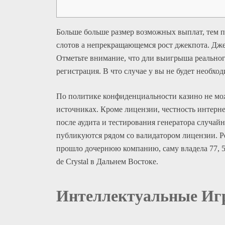
Больше больше размер возможных выплат, тем п
слотов а непрекращающемся рост джекпота. Джек
Отметьте внимание, что дли выигрыша реальног
регистрация. В что случае у вы не будет необхо
По политике конфиденциальности казино не мо
источниках. Кроме лицензии, честность интер
после аудита и тестирования генератора случай
публикуются рядом со валидатором лицензии. Р
прошло дочернюю компанию, саму владела 77, 5% 
de Crystal в Дальнем Востоке.
Интеллектуальные Иг