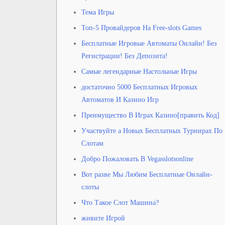
Тема Игры
Топ-5 Провайдеров На Free-slots Games
Бесплатные Игровые Автоматы Онлайн! Без
Регистрации! Без Депозита!
Самые легендарные Настольные Игры
достаточно 5000 Бесплатных Игровых
Автоматов И Казино Игр
Преимущество В Играх Казино[править Код]
Участвуйте а Новых Бесплатных Турнирах По
Слотам
Добро Пожаловать В Vegasslotsonline
Вот разве Мы Любим Бесплатные Онлайн-
слоты
Что Такое Слот Машина?
живите Игрой