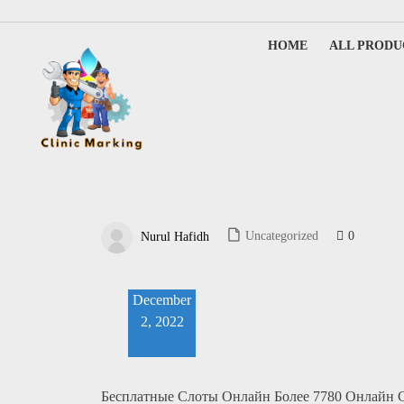
Skip
to
HOME
ALL PRODU
content
One Stop Solution For Marking and Labeling
Clinic Marking – Coding Marking Label
0
Uncategorized
Nurul Hafidh
December
2, 2022
Бесплатные Слоты Онлайн Более 7780 Онлайн 