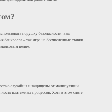
том?
использовать подушку безопасности, ваш
ия банкролла – так игра на бесчисленные ставки
финансовым целям.
лностью случайны и защищены от манипуляций.
чность платежных процессов. Хотя в этом слоте