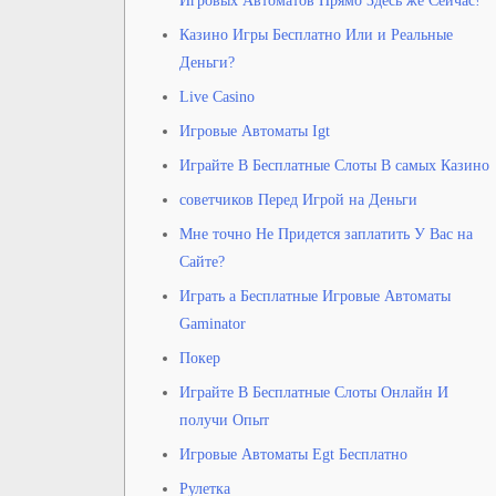
Игровых Автоматов Прямо Здесь же Сейчас!
Казино Игры Бесплатно Или и Реальные
Деньги?
Live Casino
Игровые Автоматы Igt
Играйте В Бесплатные Слоты В самых Казино
советчиков Перед Игрой на Деньги
Мне точно Не Придется заплатить У Вас на
Сайте?
Играть а Бесплатные Игровые Автоматы
Gaminator
Покер
Играйте В Бесплатные Слоты Онлайн И
получи Опыт
Игровые Автоматы Egt Бесплатно
Рулетка