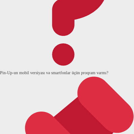
Pin-Up-un mobil versiyası və smartfonlar üçün proqram varmı?