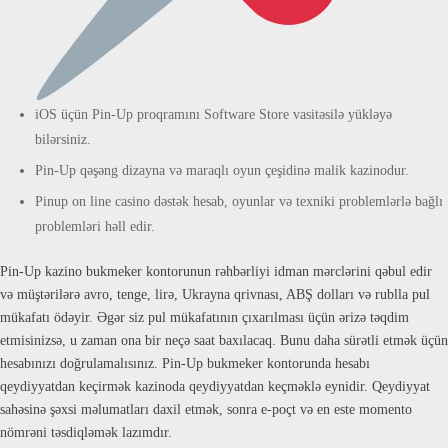
iOS üçün Pin-Up proqramını Software Store vasitəsilə yükləyə
bilərsiniz.
Pin-Up qəşəng dizayna və maraqlı oyun çeşidinə malik kazinodur.
Pinup on line casino dəstək hesab, oyunlar və texniki problemlərlə bağlı
problemləri həll edir.
Pin-Up kazino bukmeker kontorunun rəhbərliyi idman mərclərini qəbul edir
və müştərilərə avro, tenge, lirə, Ukrayna qrivnası, ABŞ dolları və rublla pul
mükafatı ödəyir. Əgər siz pul mükafatının çıxarılması üçün ərizə təqdim
etmisinizsə, u zaman ona bir neçə saat baxılacaq. Bunu daha sürətli etmək üçün
hesabınızı doğrulamalısınız. Pin-Up bukmeker kontorunda hesabı
qeydiyyatdan keçirmək kazinoda qeydiyyatdan keçməklə eynidir. Qeydiyyat
sahəsinə şəxsi məlumatları daxil etmək, sonra e-poçt və en este momento
nömrəni təsdiqləmək lazımdır.