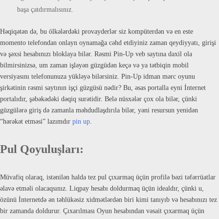
başa çatdırmalısınız.
Həqiqətən də, bu ölkələrdəki provayderlər siz kompüterdən və en este
momento telefondan onlayn oynamağa cəhd etdiyiniz zaman qeydiyyatı, girişi
və şəxsi hesabınızı bloklaya bilər. Rəsmi Pin-Up veb saytına daxil ola
bilmirsinizsə, um zaman işləyən güzgüdən keçə və ya tətbiqin mobil
versiyasını telefonunuza yükləyə bilərsiniz. Pin-Up idman mərc oyunu
şirkətinin rəsmi saytının işçi güzgüsü nədir? Bu, əsas portalla eyni İnternet
portalıdır, şəbəkədəki dəqiq surətidir. Belə nüsxələr çox ola bilər, çünki
güzgülərə giriş də zamanla məhdudlaşdırıla bilər, yəni resursun yenidən
“hərəkət etməsi” lazımdır
pin up
.
Pul Qoyuluşları:
Müvafiq olaraq, istənilən halda tez pul çıxarmaq üçün profilə bəzi təfərrüatlar
əlavə etməli olacaqsınız. Liqpay hesabı doldurmaq üçün idealdır, çünki u,
özünü İnternetdə ən təhlükəsiz xidmətlərdən biri kimi tanıyıb və hesabınızı tez
bir zamanda doldurur. Çıxarılması Oyun hesabından vəsait çıxarmaq üçün