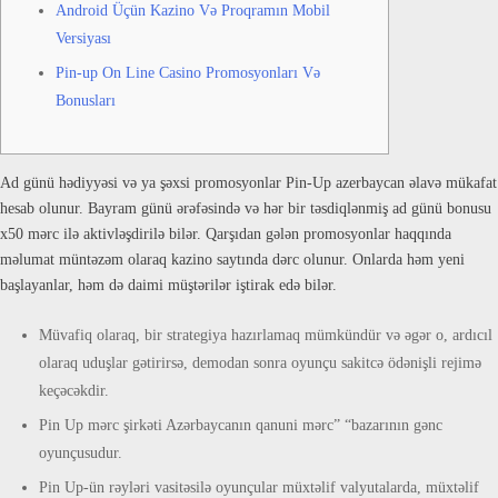
Android Üçün Kazino Və Proqramın Mobil
Versiyası
Pin-up On Line Casino Promosyonları Və
Bonusları
Ad günü hədiyyəsi və ya şəxsi promosyonlar Pin-Up azerbaycan əlavə mükafat
hesab olunur. Bayram günü ərəfəsində və hər bir təsdiqlənmiş ad günü bonusu
x50 mərc ilə aktivləşdirilə bilər. Qarşıdan gələn promosyonlar haqqında
məlumat müntəzəm olaraq kazino saytında dərc olunur. Onlarda həm yeni
başlayanlar, həm də daimi müştərilər iştirak edə bilər.
Müvafiq olaraq, bir strategiya hazırlamaq mümkündür və əgər o, ardıcıl
olaraq uduşlar gətirirsə, demodan sonra oyunçu sakitcə ödənişli rejimə
keçəcəkdir.
Pin Up mərc şirkəti Azərbaycanın qanuni mərc” “bazarının gənc
oyunçusudur.
Pin Up-ün rəyləri vasitəsilə oyunçular müxtəlif valyutalarda, müxtəlif