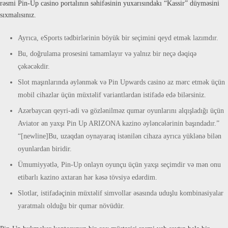
rəsmi Pin-Up casino portalının səhifəsinin yuxarısındakı “Kassir” düyməsini
sıxmalısınız.
Ayrıca, eSports tədbirlərinin böyük bir seçimini qeyd etmək lazımdır.
Bu, doğrulama prosesini tamamlayır və yalnız bir neçə dəqiqə
çəkəcəkdir.
Slot maşınlarında əylənmək və Pin Upwards casino az mərc etmək üçün
mobil cihazlar üçün müxtəlif variantlardan istifadə edə bilərsiniz.
Azərbaycan qeyri-adi və gözlənilməz qumar oyunlarını alqışladığı üçün
Aviator ən yaxşı Pin Up ARIZONA kazino əyləncələrinin başındadır.”
“[newline]Bu, uzaqdan oynayaraq istənilən cihaza ayrıca yüklənə bilən
oyunlardan biridir.
Ümumiyyətlə, Pin-Up onlayn oyunçu üçün yaxşı seçimdir və mən onu
etibarlı kazino axtaran hər kəsə tövsiyə edərdim.
Slotlar, istifadəçinin müxtəlif simvollar əsasında uduşlu kombinasiyalar
yaratmalı olduğu bir qumar növüdür.