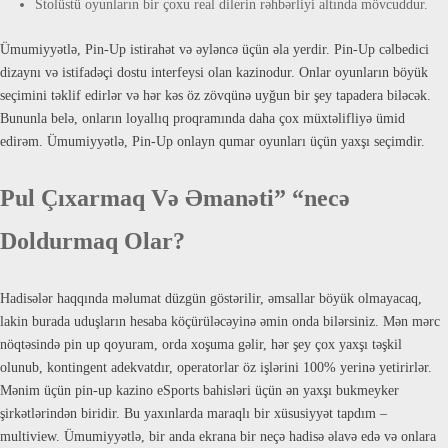
Stolüstü oyunların bir çoxu real dilerin rəhbərliyi altında mövcuddur.
Ümumiyyətlə, Pin-Up istirahət və əyləncə üçün əla yerdir. Pin-Up cəlbedici
dizaynı və istifadəçi dostu interfeysi olan kazinodur. Onlar oyunların böyük
seçimini təklif edirlər və hər kəs öz zövqünə uyğun bir şey tapadera biləcək.
Bununla belə, onların loyallıq proqramında daha çox müxtəlifliyə ümid
edirəm. Ümumiyyətlə, Pin-Up onlayn qumar oyunları üçün yaxşı seçimdir.
Pul Çıxarmaq Və Əmanəti” “necə
Doldurmaq Olar?
Hadisələr haqqında məlumat düzgün göstərilir, əmsallar böyük olmayacaq,
lakin burada uduşların hesaba köçürüləcəyinə əmin onda bilərsiniz. Mən mərc
nöqtəsində pin up qoyuram, orda xoşuma gəlir, hər şey çox yaxşı təşkil
olunub, kontingent adekvatdır, operatorlar öz işlərini 100% yerinə yetirirlər.
Mənim üçün pin-up kazino eSports bahisləri üçün ən yaxşı bukmeyker
şirkətlərindən biridir. Bu yaxınlarda maraqlı bir xüsusiyyət tapdım –
multiview. Ümumiyyətlə, bir anda ekrana bir neçə hadisə əlavə edə və onlara