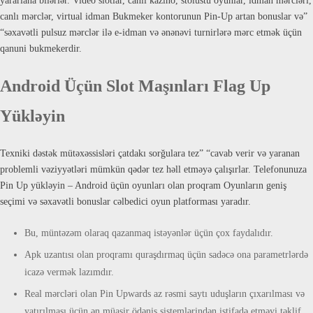
yararlana bilərlər. Video slotlar, canlı kazino, stolüstü oyunlar, idman mərcləri,
canlı mərclər, virtual idman Bukmeker kontorunun Pin-Up artan bonuslar və”
“səxavətli pulsuz mərclər ilə e-idman və ənənəvi turnirlərə mərc etmək üçün
qanuni bukmekerdir.
Android Üçün Slot Maşınları Flag Up
Yükləyin
Texniki dəstək mütəxəssisləri çatdakı sorğulara tez” “cavab verir və yaranan
problemli vəziyyətləri mümkün qədər tez həll etməyə çalışırlar. Telefonunuza
Pin Up yükləyin – Android üçün oyunları olan proqram Oyunların geniş
seçimi və səxavətli bonuslar cəlbedici oyun platforması yaradır.
Bu, müntəzəm olaraq qazanmaq istəyənlər üçün çox faydalıdır.
Apk uzantısı olan proqramı quraşdırmaq üçün sadəcə ona parametrlərdə
icazə vermək lazımdır.
Real mərcləri olan Pin Upwards az rəsmi saytı uduşların çıxarılması və
yatırılması üçün ən müasir ödəniş sistemlərindən istifadə etməyi təklif