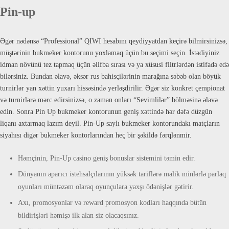
Pin-up
Əgər nədənsə “Professional” QIWI hesabını qeydiyyatdan keçirə bilmirsinizsə,
müştərinin bukmeker kontorunu yoxlamaq üçün bu seçimi seçin. İstədiyiniz
idman növünü tez tapmaq üçün əlifba sırası və ya xüsusi filtrlərdən istifadə edə
bilərsiniz. Bundan əlavə, əksər rus bahisçilərinin marağına səbəb olan böyük
turnirlər yan xəttin yuxarı hissəsində yerləşdirilir. Əgər siz konkret çempionat
və turnirlərə mərc edirsinizsə, o zaman onları “Sevimlilər” bölməsinə əlavə
edin. Sonra Pin Up bukmeker kontorunun geniş xəttində hər dəfə düzgün
liqanı axtarmaq lazım deyil. Pin-Up saylı bukmeker kontorundakı matçların
siyahısı digər bukmeker kontorlarından heç bir şəkildə fərqlənmir.
Həmçinin, Pin-Up casino geniş bonuslar sistemini təmin edir.
Dünyanın aparıcı istehsalçılarının yüksək tariflərə malik minlərlə parlaq
oyunları müntəzəm olaraq oyunçulara yaxşı ödənişlər gətirir.
Axı, promosyonlar və reward promosyon kodları haqqında bütün
bildirişləri həmişə ilk alan siz olacaqsınız.