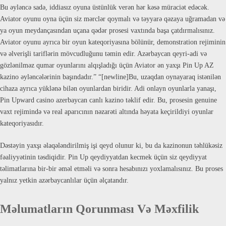
Bu əyləncə sadə, iddiasız oyuna üstünlük verən hər kəsə müraciət edəcək.
Aviator oyunu oyna üçün siz mərclər qoymalı və təyyarə qəzaya uğramadan və
ya oyun meydançasından uçana qədər prosesi vaxtında başa çatdırmalısınız.
Aviator oyunu ayrıca bir oyun kateqoriyasına bölünür, demonstration rejiminin
və əlverişli tariflərin mövcudluğunu təmin edir. Azərbaycan qeyri-adi və
gözlənilməz qumar oyunlarını alqışladığı üçün Aviator ən yaxşı Pin Up AZ
kazino əyləncələrinin başındadır.” “[newline]Bu, uzaqdan oynayaraq istənilən
cihaza ayrıca yüklənə bilən oyunlardan biridir. Adi onlayn oyunlarla yanaşı,
Pin Upward casino azerbaycan canlı kazino təklif edir. Bu, prosesin genuine
vaxt rejimində və real aparıcının nəzarəti altında həyata keçirildiyi oyunlar
kateqoriyasıdır.
Dəstəyin yaxşı əlaqələndirilmiş işi qeyd olunur ki, bu da kazinonun təhlükəsiz
fəaliyyətinin təsdiqidir. Pin Up qeydiyyatdan kecmek üçün siz qeydiyyat
təlimatlarına bir-bir əməl etməli və sonra hesabınızı yoxlamalısınız. Bu proses
yalnız yetkin azərbaycanlılar üçün əlçatandır.
Məlumatların Qorunması Və Məxfilik