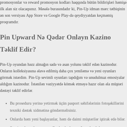
promosyonlar və reward promosyon kodları haqqında bütün bildirişləri həmişə
ilk alan siz olacaqsınız. Məsələ burasındadır ki, Pin-Up idman mərc tətbiqinin
ən son versiyası App Store və Google Play-də qeydiyyatdan keçməmiş
proqramdır.
Pin Upward Nə Qədər Onlayn Kazino
Təklif Edir?
Pin-Up oyundan həzz almağın sadə və asan yolunu təklif edən kazinodur.
Onların kolleksiyasına əlavə edilmiş daha çox yeniləmə və yeni oyunları
görmək istərdim. Pin-Up sevimli oyunları tapdığım və unudulmaz emosiyalar
aldığım kazinodur. İstənilən vəziyyətdə kömək etməyə hazır olan əla müştəri
dəstəyi təklif edirlər.
Bu proseduru yerinə yetirmək üçün pasport səhifələrinin fotoşəkillərini
texniki dəstək xidmətinə göndərməlisiniz.
Onlarda həm yeni başlayanlar, həm də daimi müştərilər iştirak edə bilər.