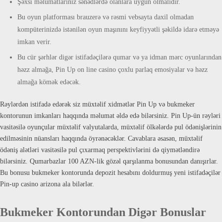
Şəxsi məlumatlarınız sənədlərdə olanlara uyğun olmalıdır.
Bu oyun platforması brauzerə və rəsmi vebsayta daxil olmadan
kompüterinizdə istənilən oyun maşınını keyfiyyətli şəkildə idarə etməyə
imkan verir.
Bu cür şərhlər digər istifadəçilərə qumar və ya idman mərc oyunlarından
həzz almağa, Pin Up on line casino çoxlu parlaq emosiyalar və həzz
almağa kömək edəcək.
Rəylərdən istifadə edərək siz müxtəlif xidmətlər Pin Up və bukmeker
kontorunun imkanları haqqında məlumat əldə edə bilərsiniz. Pin Up-ün rəyləri
vasitəsilə oyunçular müxtəlif valyutalarda, müxtəlif ölkələrdə pul ödənişlərinin
edilməsinin nüansları haqqında öyrənəcəklər. Cavablara əsasən, müxtəlif
ödəniş alətləri vasitəsilə pul çıxarmaq perspektivlərini də qiymətləndirə
bilərsiniz. Qumarbazlar 100 AZN-lik gözəl qarşılanma bonusundan danışırlar.
Bu bonusu bukmeker kontorunda depozit hesabını doldurmuş yeni istifadəçilər
Pin-up casino arizona ala bilərlər.
Bukmeker Kontorundan Digər Bonuslar