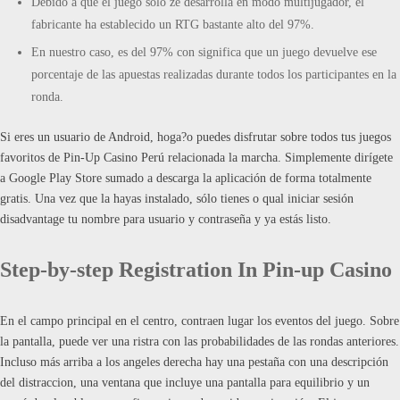
Debido a que el juego sólo ze desarrolla en modo multijugador, el
fabricante ha establecido un RTG bastante alto del 97%.
En nuestro caso, es del 97% con significa que un juego devuelve ese
porcentaje de las apuestas realizadas durante todos los participantes en la
ronda.
Si eres un usuario de Android, hoga?o puedes disfrutar sobre todos tus juegos
favoritos de Pin-Up Casino Perú relacionada la marcha. Simplemente dirígete
a Google Play Store sumado a descarga la aplicación de forma totalmente
gratis. Una vez que la hayas instalado, sólo tienes o qual iniciar sesión
disadvantage tu nombre para usuario y contraseña y ya estás listo.
Step-by-step Registration In Pin-up Casino
En el campo principal en el centro, contraen lugar los eventos del juego. Sobre
la pantalla, puede ver una ristra con las probabilidades de las rondas anteriores.
Incluso más arriba a los angeles derecha hay una pestaña con una descripción
del distraccion, una ventana que incluye una pantalla para equilibrio y un