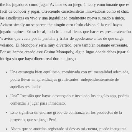
the los jugadores cómo jugar. Aviator es un juego único y emocionante que es
fácil de conocer y jugar. Ofreciendo características innovadoras como el chat,
las estadísticas en vivo y una jugabilidad totalmente nueva sumado a única,
Aviator simply no se parece the ningún otro título clásico al la cual hayas
jugado rapines. En su local, todo lo la cual tienes que hacer es prestar atención
‘s avión que vuela por la pantalla y tratar de apoderarse antes de que salga
volando. El Monopoly seria muy divertido, pero también bastante estresante.
Por asi hemos creado este Casino Monopoly, algun lugar donde debes jugar al
intriga sin que haya dinero real durante juego.
Una estrategia bien equilibrio, combinada con mi mentalidad adecuada,
podra llevar an aprendizajes gratificantes, independientemente de
aquellas resultados.
Una” “ocasião que hayas descargado e instalado los angeles app, podrás
comenzar a jugar para inmediato.
Esto significa un enorme grado de confianza en los productos de la
proyecto, que se juega Perú.
Ahora que se anordna registrado si deseas mi cuenta, puede inaugurar