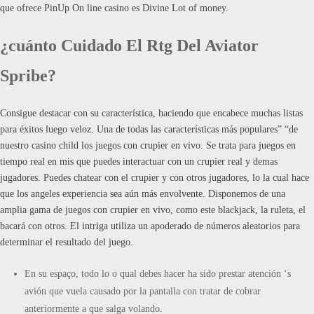
que ofrece PinUp On line casino es Divine Lot of money.
¿cuánto Cuidado El Rtg Del Aviator
Spribe?
Consigue destacar con su característica, haciendo que encabece muchas listas
para éxitos luego veloz. Una de todas las características más populares” “de
nuestro casino child los juegos con crupier en vivo. Se trata para juegos en
tiempo real en mis que puedes interactuar con un crupier real y demas
jugadores. Puedes chatear con el crupier y con otros jugadores, lo la cual hace
que los angeles experiencia sea aún más envolvente. Disponemos de una
amplia gama de juegos con crupier en vivo, como este blackjack, la ruleta, el
bacará con otros. El intriga utiliza un apoderado de números aleatorios para
determinar el resultado del juego.
En su espaço, todo lo o qual debes hacer ha sido prestar atención ‘s
avión que vuela causado por la pantalla con tratar de cobrar
anteriormente a que salga volando.