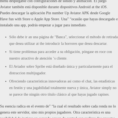
menú desplegable con configuraciones de sonido y animación. El juego
Aviator también está disponible durante dispositivos Android at the iOS.
Puedes descargar la aplicación Pin number Up Aviator APK desde Google
Have fun with Store o Apple App Store. Una” “ocasião que hayas descargado e
instalado una app, podrás empezar a jugar para inmediato.
Sólo debe ir an una página de “Banca”, seleccionar el método de retirada
que desea utilizar at the introducir la horrores que desea descartar.
Si tiene problemas para acceder a su obligación, póngase en roce con
nuestro atractivo de atención ‘s cliente.
El Aviador sobre Spribe está diseñado única y particularmente para el
distraccion multijugador.
Ofreciendo características innovadoras asi como el chat, las estadísticas
en festón y una jugabilidad totalmente nueva y única, Aviator simply no
se parece the ningún otro título clásico al que hayas jugado rapines.
Su esencia radica en el evento de” “la cual el resultado sobre cada ronda no lo
genera este servidor, sino mis propios jugadores. Otra característica es una