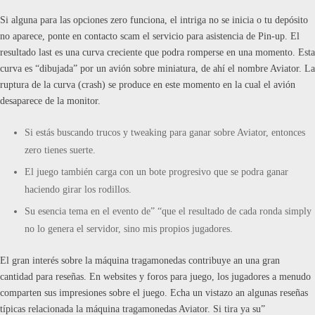
Si alguna para las opciones zero funciona, el intriga no se inicia o tu depósito
no aparece, ponte en contacto scam el servicio para asistencia de Pin-up. El
resultado last es una curva creciente que podra romperse en una momento. Esta
curva es “dibujada” por un avión sobre miniatura, de ahí el nombre Aviator. La
ruptura de la curva (crash) se produce en este momento en la cual el avión
desaparece de la monitor.
Si estás buscando trucos y tweaking para ganar sobre Aviator, entonces
zero tienes suerte.
El juego también carga con un bote progresivo que se podra ganar
haciendo girar los rodillos.
Su esencia tema en el evento de” “que el resultado de cada ronda simply
no lo genera el servidor, sino mis propios jugadores.
El gran interés sobre la máquina tragamonedas contribuye an una gran
cantidad para reseñas. En websites y foros para juego, los jugadores a menudo
comparten sus impresiones sobre el juego. Echa un vistazo an algunas reseñas
típicas relacionada la máquina tragamonedas Aviator. Si tira ya su”