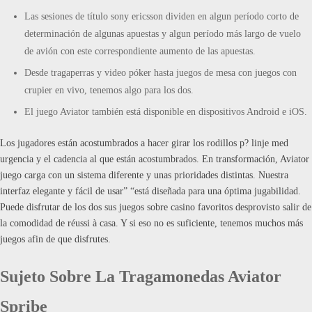
Las sesiones de título sony ericsson dividen en algun período corto de
determinación de algunas apuestas y algun período más largo de vuelo
de avión con este correspondiente aumento de las apuestas.
Desde tragaperras y video póker hasta juegos de mesa con juegos con
crupier en vivo, tenemos algo para los dos.
El juego Aviator también está disponible en dispositivos Android e iOS.
Los jugadores están acostumbrados a hacer girar los rodillos p? linje med
urgencia y el cadencia al que están acostumbrados. En transformación, Aviator
juego carga con un sistema diferente y unas prioridades distintas. Nuestra
interfaz elegante y fácil de usar” “está diseñada para una óptima jugabilidad.
Puede disfrutar de los dos sus juegos sobre casino favoritos desprovisto salir de
la comodidad de réussi à casa. Y si eso no es suficiente, tenemos muchos más
juegos afin de que disfrutes.
Sujeto Sobre La Tragamonedas Aviator
Spribe