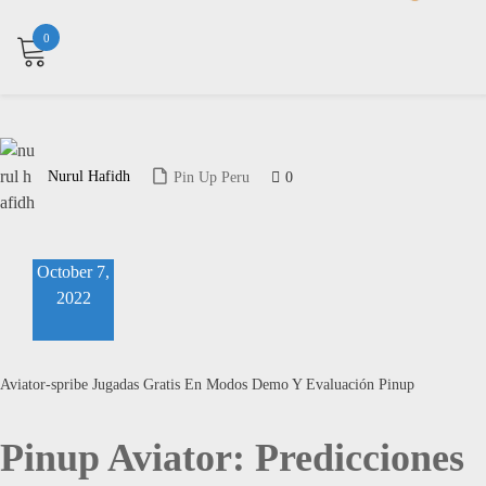
0
Nurul Hafidh
0
Pin Up Peru
October 7,
2022
Aviator-spribe Jugadas Gratis En Modos Demo Y Evaluación Pinup
Pinup Aviator: Predicciones