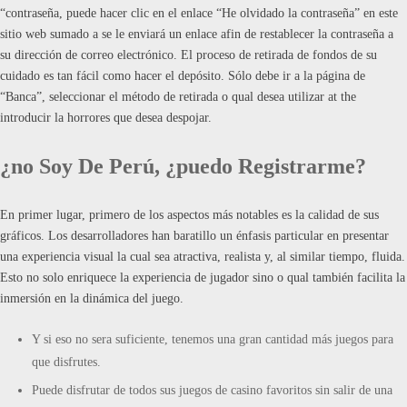
“contraseña, puede hacer clic en el enlace “He olvidado la contraseña” en este
sitio web sumado a se le enviará un enlace afin de restablecer la contraseña a
su dirección de correo electrónico. El proceso de retirada de fondos de su
cuidado es tan fácil como hacer el depósito. Sólo debe ir a la página de
“Banca”, seleccionar el método de retirada o qual desea utilizar at the
introducir la horrores que desea despojar.
¿no Soy De Perú, ¿puedo Registrarme?
En primer lugar, primero de los aspectos más notables es la calidad de sus
gráficos. Los desarrolladores han baratillo un énfasis particular en presentar
una experiencia visual la cual sea atractiva, realista y, al similar tiempo, fluida.
Esto no solo enriquece la experiencia de jugador sino o qual también facilita la
inmersión en la dinámica del juego.
Y si eso no sera suficiente, tenemos una gran cantidad más juegos para
que disfrutes.
Puede disfrutar de todos sus juegos de casino favoritos sin salir de una