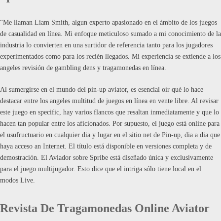
“Me llaman Liam Smith, algun experto apasionado en el ámbito de los juegos
de casualidad en línea. Mi enfoque meticuloso sumado a mi conocimiento de la
industria lo convierten en una surtidor de referencia tanto para los jugadores
experimentados como para los recién llegados. Mi experiencia se extiende a los
angeles revisión de gambling dens y tragamonedas en línea.
Al sumergirse en el mundo del pin-up aviator, es esencial oír qué lo hace
destacar entre los angeles multitud de juegos en línea en vente libre. Al revisar
este juego en specific, hay varios flancos que resaltan inmediatamente y que lo
hacen tan popular entre los aficionados. Por supuesto, el juego está online para
el usufructuario en cualquier dia y lugar en el sitio net de Pin-up, dia a dia que
haya acceso an Internet. El título está disponible en versiones completa y de
demostración. El Aviador sobre Spribe está diseñado única y exclusivamente
para el juego multijugador. Esto dice que el intriga sólo tiene local en el
modos Live.
Revista De Tragamonedas Online Aviator