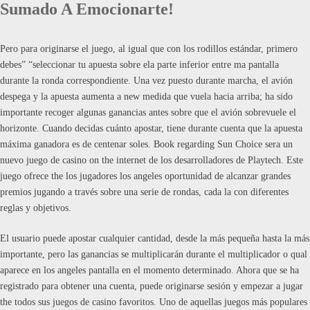
Sumado A Emocionarte!
Pero para originarse el juego, al igual que con los rodillos estándar, primero
debes” “seleccionar tu apuesta sobre ela parte inferior entre ma pantalla
durante la ronda correspondiente. Una vez puesto durante marcha, el avión
despega y la apuesta aumenta a new medida que vuela hacia arriba; ha sido
importante recoger algunas ganancias antes sobre que el avión sobrevuele el
horizonte. Cuando decidas cuánto apostar, tiene durante cuenta que la apuesta
máxima ganadora es de centenar soles. Book regarding Sun Choice sera un
nuevo juego de casino on the internet de los desarrolladores de Playtech. Este
juego ofrece the los jugadores los angeles oportunidad de alcanzar grandes
premios jugando a través sobre una serie de rondas, cada la con diferentes
reglas y objetivos.
El usuario puede apostar cualquier cantidad, desde la más pequeña hasta la más
importante, pero las ganancias se multiplicarán durante el multiplicador o qual
aparece en los angeles pantalla en el momento determinado. Ahora que se ha
registrado para obtener una cuenta, puede originarse sesión y empezar a jugar
the todos sus juegos de casino favoritos. Uno de aquellas juegos más populares