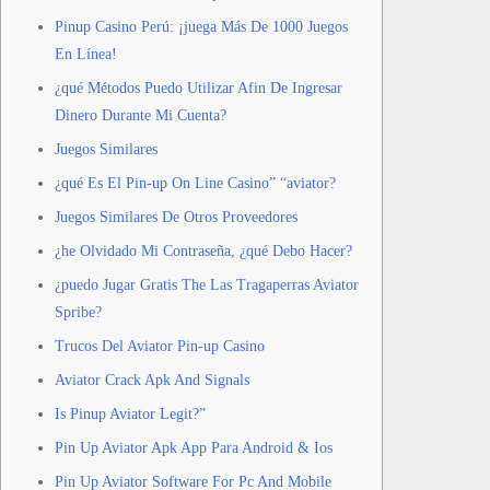
Pinup Casino Perú: ¡juega Más De 1000 Juegos
En Línea!
¿qué Métodos Puedo Utilizar Afin De Ingresar
Dinero Durante Mi Cuenta?
Juegos Similares
¿qué Es El Pin-up On Line Casino” “aviator?
Juegos Similares De Otros Proveedores
¿he Olvidado Mi Contraseña, ¿qué Debo Hacer?
¿puedo Jugar Gratis The Las Tragaperras Aviator
Spribe?
Trucos Del Aviator Pin-up Casino
Aviator Crack Apk And Signals
Is Pinup Aviator Legit?”
Pin Up Aviator Apk App Para Android & Ios
Pin Up Aviator Software For Pc And Mobile