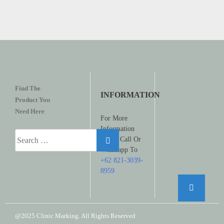
Find The
INFORMATION
Product You
Need Here
For More
Information
Search
Please Call Or
for:
Whatsapp To
+62 821-3039-
8959
@2025 Clinic Marking. All Rights Reserved