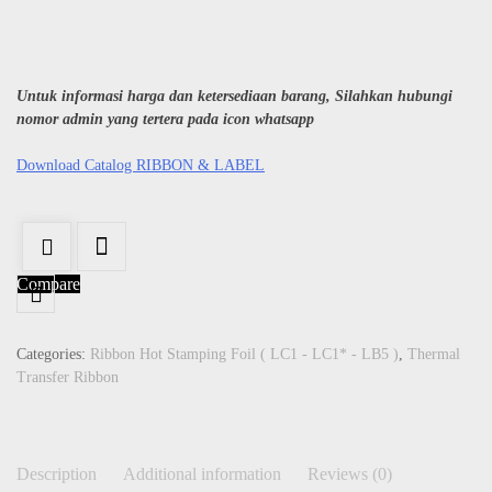
Untuk informasi harga dan ketersediaan barang, Silahkan hubungi
nomor admin yang tertera pada icon whatsapp
Download Catalog RIBBON & LABEL
Compare
Categories:
Ribbon Hot Stamping Foil ( LC1 - LC1* - LB5 )
,
Thermal
Transfer Ribbon
Description
Additional information
Reviews (0)