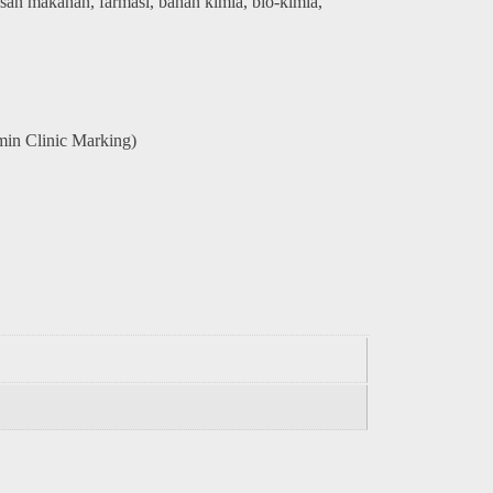
san makanan, farmasi, bahan kimia, bio-kimia,
in Clinic Marking)