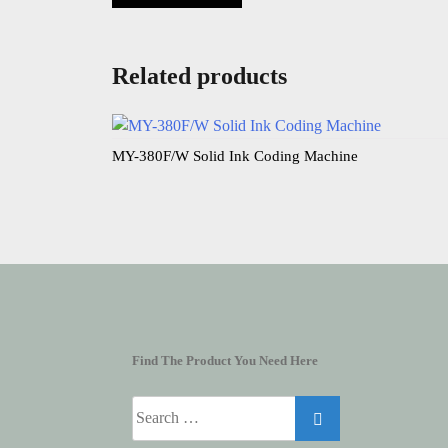
Related products
MY-380F/W Solid Ink Coding Machine​
Find The Product You Need Here
Search
for: