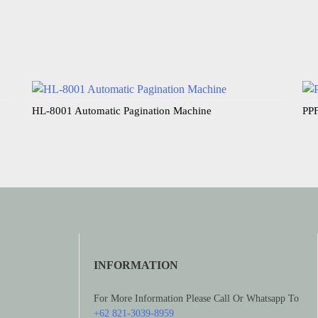
HL-8001 Automatic Pagination Machine​
PPF
INFORMATION
For More Information Please Call Or Whatsapp To
+62 821-3039-8959