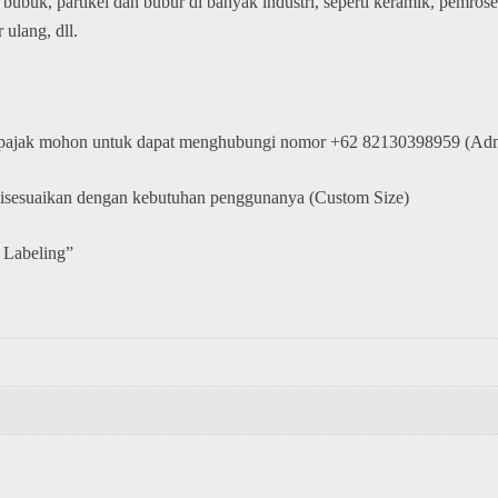
buk, partikel dan bubur di banyak industri, seperti keramik, pemrose
 ulang, dll.
 pajak mohon untuk dapat menghubungi nomor +62 82130398959 (Adm
disesuaikan dengan kebutuhan penggunanya (Custom Size)
 Labeling”