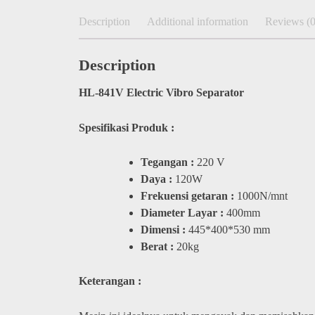
Description
Additional information
Reviews (0
Description
HL-841V Electric Vibro Separator​
Spesifikasi Produk :
Tegangan :
220 V
Daya :
120W
Frekuensi getaran :
1000N/mnt
Diameter Layar :
400mm
Dimensi :
445*400*530 mm
Berat :
20kg
Keterangan :