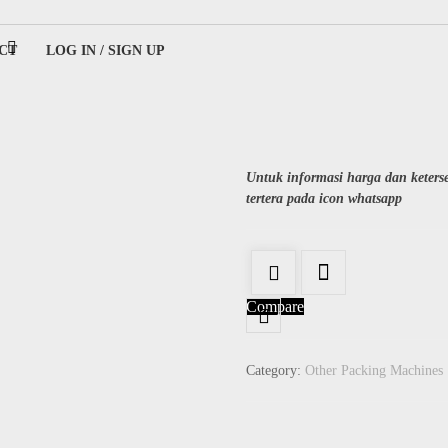
CT
LOG IN / SIGN UP
ing
Untuk informasi harga dan keter
tertera pada icon whatsapp
Compare
Category:
Other Packing Machines