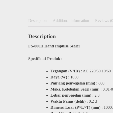
Description
Additional information
Reviews (0
Description
FS-800H Hand Impulse Sealer​
Spesifikasi Produk :
Tegangan (V/Hz) :
AC 220/50 10/60
Daya (W) :
1050
Panjang penyegelan (mm) :
800
Maks. Ketebalan Segel (mm) :
0,01-0
Lebar penyegelan (mm) :
2,8
Waktu Panas (detik) :
0,2-3
Dimensi Luar (P×L×T) (mm) :
1000,