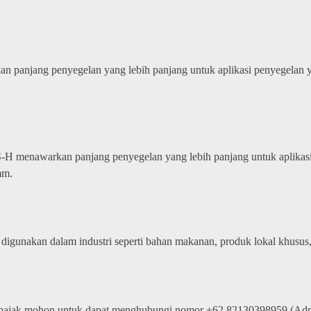
panjang penyegelan yang lebih panjang untuk aplikasi penyegelan yang
-H menawarkan panjang penyegelan yang lebih panjang untuk aplikasi p
mm.
digunakan dalam industri seperti bahan makanan, produk lokal khusus, t
 pajak mohon untuk dapat menghubungi nomor +62 82130398959 (Adm