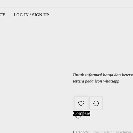
CT
LOG IN / SIGN UP
ing
Untuk informasi harga dan keter
tertera pada icon whatsapp
Compare
Category:
Other Packing Machines