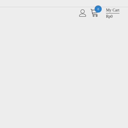
0
My Cart
Rp0