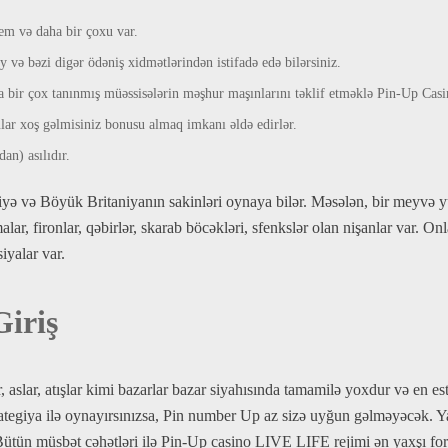
m və daha bir çoxu var.
 və bəzi digər ödəniş xidmətlərindən istifadə edə bilərsiniz.
bir çox tanınmış müəssisələrin məşhur maşınlarını təklif etməklə Pin-Up Casin
ar xoş gəlmisiniz bonusu almaq imkanı əldə edirlər.
an) asılıdır.
ə və Böyük Britaniyanın sakinləri oynaya bilər. Məsələn, bir meyvə yuv
alar, fironlar, qəbirlər, skarab böcəkləri, sfenkslər olan nişanlar var. 
iyalar var.
iriş
ar, aslar, atışlar kimi bazarlar bazar siyahısında tamamilə yoxdur və e
ategiya ilə oynayırsınızsa, Pin number Up az sizə uyğun gəlməyəcək. Ya
 Bütün müsbət cəhətləri ilə Pin-Up casino LIVE LIFE rejimi ən yaxşı form