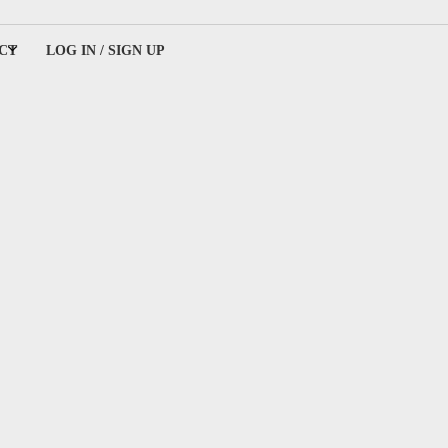
CT
LOG IN / SIGN UP
ing