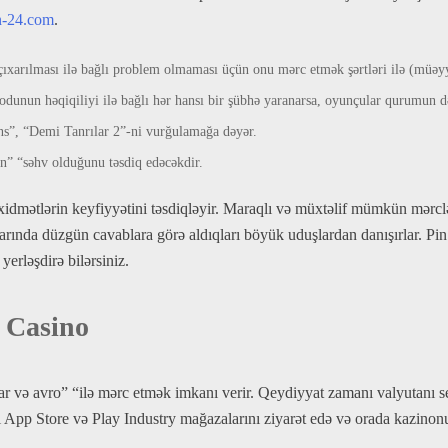
an-24.com
.
xarılması ilə bağlı problem olmaması üçün onu mərc etmək şərtləri ilə (müəyyə
nun həqiqiliyi ilə bağlı hər hansı bir şübhə yaranarsa, oyunçular qurumun dəs
ans”, “Demi Tanrılar 2”-ni vurğulamağa dəyər.
in” “səhv olduğunu təsdiq edəcəkdir.
n xidmətlərin keyfiyyətini təsdiqləyir. Maraqlı və müxtəlif mümkün mər
rında düzgün cavablara görə aldıqları böyük uduşlardan danışırlar. Pin 
erləşdirə bilərsiniz.
 Casino
lar və avro” “ilə mərc etmək imkanı verir. Qeydiyyat zamanı valyutanı 
p Store və Play Industry mağazalarını ziyarət edə və orada kazinonun 