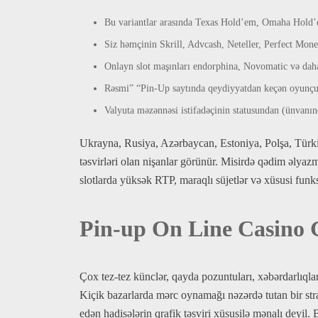
Bu variantlar arasında Texas Hold’em, Omaha Hold’e
Siz həmçinin Skrill, Advcash, Neteller, Perfect Money
Onlayn slot maşınları endorphina, Novomatic və daha 
Rəsmi” “Pin-Up saytında qeydiyyatdan keçən oyunçul
Valyuta məzənnəsi istifadəçinin statusundan (ünvanınd
Ukrayna, Rusiya, Azərbaycan, Estoniya, Polşa, Türkiy
təsvirləri olan nişanlar görünür. Misirdə qədim əlyazm
slotlarda yüksək RTP, maraqlı süjetlər və xüsusi funks
Pin-up On Line Casino G
Çox tez-tez künclər, qayda pozuntuları, xəbərdarlıql
Kiçik bazarlarda mərc oynamağı nəzərdə tutan bir str
edən hadisələrin qrafik təsviri xüsusilə mənalı deyil.