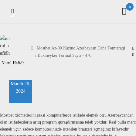
Skip
0
to
content
Mostbet Az-90 Kazino Azerbaycan Daha Təmtəraql
0
ı Bukmeyker Formal Saytı - 470
Nurul Hafidh
March 26,
2024
Mostbet xidmətlərini şəxsi kompüterlərdə istifadə eləmək ötrü Azərbaycandan
olan istifadəçilərin artıq proqram quraşdırmasına tələb yoxdur. Real pulla mərc
eləmək üçün sadəcə kompüterinizdə istənilən brauzeri açmağınız kifayətdir.