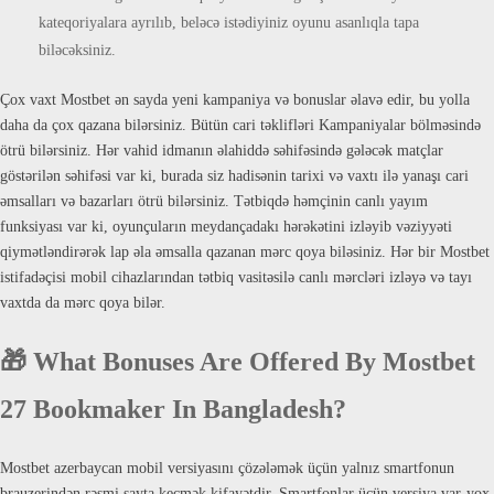
kateqoriyalara ayrılıb, beləcə istədiyiniz oyunu asanlıqla tapa
biləcəksiniz.
Çox vaxt Mostbet ən sayda yeni kampaniya və bonuslar əlavə edir, bu yolla
daha da çox qazana bilərsiniz. Bütün cari təklifləri Kampaniyalar bölməsində
ötrü bilərsiniz. Hər vahid idmanın əlahiddə səhifəsində gələcək matçlar
göstərilən səhifəsi var ki, burada siz hadisənin tarixi və vaxtı ilə yanaşı cari
əmsalları və bazarları ötrü bilərsiniz. Tətbiqdə həmçinin canlı yayım
funksiyası var ki, oyunçuların meydançadakı hərəkətini izləyib vəziyyəti
qiymətləndirərək lap əla əmsalla qazanan mərc qoya biləsiniz. Hər bir Mostbet
istifadəçisi mobil cihazlarından tətbiq vasitəsilə canlı mərcləri izləyə və tayı
vaxtda da mərc qoya bilər.
🎁 What Bonuses Are Offered By Mostbet
27 Bookmaker In Bangladesh?
Mostbet azerbaycan mobil versiyasını çözələmək üçün yalnız smartfonun
brauzerindən rəsmi sayta keçmək kifayətdir. Smartfonlar üçün versiya var-yox