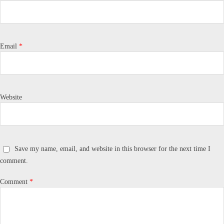
Email
*
Website
Save my name, email, and website in this browser for the next time I
comment.
Comment
*