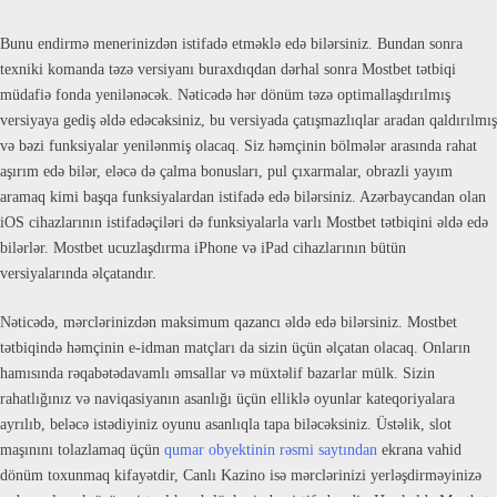
Bunu endirmə menerinizdən istifadə etməklə edə bilərsiniz. Bundan sonra
texniki komanda təzə versiyanı buraxdıqdan dərhal sonra Mostbet tətbiqi
müdafiə fonda yenilənəcək. Nəticədə hər dönüm təzə optimallaşdırılmış
versiyaya gediş əldə edəcəksiniz, bu versiyada çatışmazlıqlar aradan qaldırılmış
və bəzi funksiyalar yenilənmiş olacaq. Siz həmçinin bölmələr arasında rahat
aşırım edə bilər, eləcə də çalma bonusları, pul çıxarmalar, obrazli yayım
aramaq kimi başqa funksiyalardan istifadə edə bilərsiniz. Azərbaycandan olan
iOS cihazlarının istifadəçiləri də funksiyalarla varlı Mostbet tətbiqini əldə edə
bilərlər. Mostbet ucuzlaşdırma iPhone və iPad cihazlarının bütün
versiyalarında əlçatandır.
Nəticədə, mərclərinizdən maksimum qazancı əldə edə bilərsiniz. Mostbet
tətbiqində həmçinin e-idman matçları da sizin üçün əlçatan olacaq. Onların
hamısında rəqabətədavamlı əmsallar və müxtəlif bazarlar mülk. Sizin
rahatlığınız və naviqasiyanın asanlığı üçün elliklə oyunlar kateqoriyalara
ayrılıb, beləcə istədiyiniz oyunu asanlıqla tapa biləcəksiniz. Üstəlik, slot
maşınını tolazlamaq üçün
qumar obyektinin rəsmi saytından
ekrana vahid
dönüm toxunmaq kifayətdir, Canlı Kazino isə mərclərinizi yerləşdirməyinizə