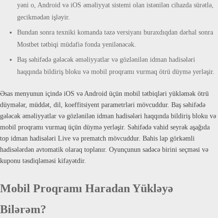
yəni o, Android və iOS əməliyyat sistemi olan istənilən cihazda sürətlə,
gecikmədən işləyir.
Bundan sonra texniki komanda təzə versiyanı buraxdıqdan dərhal sonra
Mostbet tətbiqi müdafiə fonda yenilənəcək.
Baş səhifədə gələcək əməliyyatlar və gözlənilən idman hadisələri
haqqında bildiriş bloku və mobil proqramı vurmaq ötrü düymə yerləşir.
Əsas menyunun içində iOS və Android üçün mobil tətbiqləri yükləmək ötrü
düymələr, müddət, dil, koeffitsiyent parametrləri mövcuddur. Baş səhifədə
gələcək əməliyyatlar və gözlənilən idman hadisələri haqqında bildiriş bloku və
mobil proqramı vurmaq üçün düymə yerləşir. Səhifədə vahid seyrək aşağıda
top idman hadisələri Live və prematch mövcuddur. Bahis lap görkəmli
hadisələrdən avtomatik olaraq toplanır. Oyunçunun sadəcə birini seçməsi və
kuponu təsdiqləməsi kifayətdir.
Mobil Proqramı Haradan Yükləyə
Bilərəm?