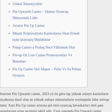
Unikal Xüsusiyyətlər
Pin Upwards Casino – Qumar Oyuncaq
Dünyasında Lider
Aviator Pin Up Casino
Müasir Kriptovalyuta Kazinolarını Skan Etmək
üçün ürəyiaçiq Məsləhətlər
Pinup Casino-a Proloq Necə Yükləmək Olar
Pin-up On Line Casino Promosyonları Və
Bonusları
Pin Up Casino Slot Maşını – Pulla Və Ya Pulsuz
Oynayın
Internet Pin Upwards casino, 2023-cü ilə görə lap yüksək onlayn kazinoların
siyahısına daxil olan ən yüksək onlayn müəssisələrin reytinqində lider mövqe
tutur. Sayt Pin Up casino arizona pul ötrü oyuncaq həvəskarları ötrü şans
oyunlarının uzun seçimini təklif edir. Eyni zamanda Pin Upward casino