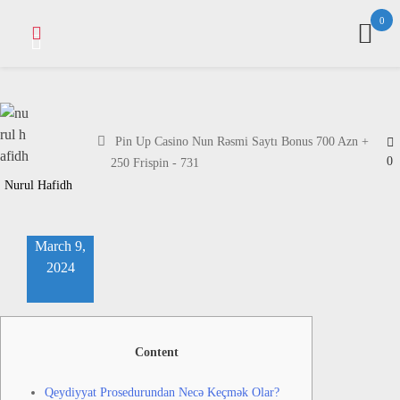
Skip
0
to
content
Pin Up Casino Nun Rəsmi Saytı Bonus 700 Azn +
0
250 Frispin - 731
Nurul Hafidh
March 9,
2024
Content
Qeydiyyat Prosedurundan Necə Keçmək Olar?