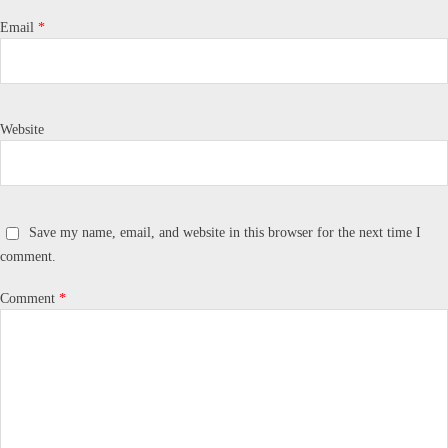
Email
*
Website
Save my name, email, and website in this browser for the next time I
comment.
Comment
*