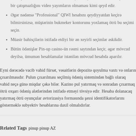
bir çatışmazlığını video yayımların olmaması kimi qeyd edir.
Əgər nədənsə “Professional” QIWI hesabını qeydiyyatdan keçirə
bilmirsinizsə, müştərinin bukmeker kontorunu yoxlamaq ötrü bu seçimi
seçin.
Müasir bahisçilərin istifadə etdiyi bir ən xeyirli seçimlər əskikdir.
Bütün ödənişlər Pin-up casino-ün rəsmi saytından keçir, əgər mövcud
deyilsə, ümumən hesablamalar istənilən mövcud hesabda aparılır.
Eyni dərəcədə vacib vahid fürsət, vəsaitlərin depozitə qoyulma vaxtı və onların
çıxarılmasıdır. Pulun çıxarılması seçilmiş ödəniş sistemindən bağlı olaraq
vahid neçə günə miqdar çəkə bilər. Kazino pul yatırmaq və sonradan çıxarmaq
ötrü oxşarı ödəniş alətlərindən istifadə etməyi tövsiyə edir. Hesaba dolanacaq
yatırmaq ötrü oyunçular avtorizasiya formasında şəxsi identifikatorlarını
göstərməklə subyektiv hesablarına daxil olmalıdırlar.
Related Tags
pinup
pinup AZ