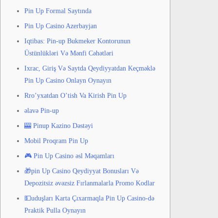
Pin Up Formal Saytında
Pin Up Casino Azerbayjan
Iqtibas: Pin-up Bukmeker Kontorunun
Üstünlükləri Və Mənfi Cəhətləri
Ixrac, Giriş Və Saytda Qeydiyyatdan Keçməklə
Pin Up Casino Onlayn Oynayın
Rro’yxatdan O’tish Va Kirish Pin Up
əlavə Pin-up
🎰 Pinup Kazino Dəstəyi
Mobil Proqram Pin Up
🎮 Pin Up Casino əsl Məqamları
🎁pin Up Casino Qeydiyyat Bonusları Və
Depozitsiz əvəzsiz Fırlanmalarla Promo Kodlar
💵uduşları Karta Çıxarmaqla Pin Up Casino-də
Praktik Pulla Oynayın