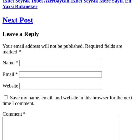
1xbet Seyrək 1xbet Azerbaycan,1xbet Seyrək Merc Saytı, En
Yaxsi Bukmeker
Next Post
Leave a Reply
Your email address will not be published.
Required fields are
marked
*
Name
*
Email
*
Website
Save my name, email, and website in this browser for the next
time I comment.
Comment
*