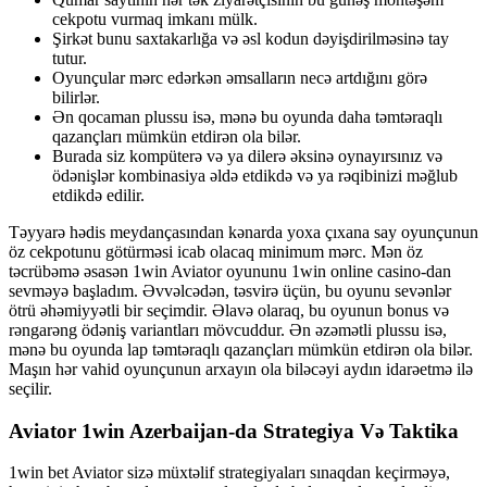
cekpotu vurmaq imkanı mülk.
Şirkət bunu saxtakarlığa və əsl kodun dəyişdirilməsinə tay
tutur.
Oyunçular mərc edərkən əmsalların necə artdığını görə
bilirlər.
Ən qocaman plussu isə, mənə bu oyunda daha təmtəraqlı
qazançları mümkün etdirən ola bilər.
Burada siz kompüterə və ya dilerə əksinə oynayırsınız və
ödənişlər kombinasiya əldə etdikdə və ya rəqibinizi məğlub
etdikdə edilir.
Təyyarə hədis meydançasından kənarda yoxa çıxana say oyunçunun
öz cekpotunu götürməsi icab olacaq minimum mərc. Mən öz
təcrübəmə əsasən 1win Aviator oyununu 1win online casino-dan
sevməyə başladım. Əvvəlcədən, təsvirə üçün, bu oyunu sevənlər
ötrü əhəmiyyətli bir seçimdir. Əlavə olaraq, bu oyunun bonus və
rəngarəng ödəniş variantları mövcuddur. Ən əzəmətli plussu isə,
mənə bu oyunda lap təmtəraqlı qazançları mümkün etdirən ola bilər.
Maşın hər vahid oyunçunun arxayın ola biləcəyi aydın idarəetmə ilə
seçilir.
Aviator 1win Azerbaijan-da Strategiya Və Taktika
1win bet Aviator sizə müxtəlif strategiyaları sınaqdan keçirməyə,