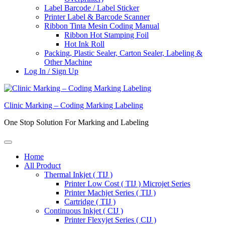
Label Barcode / Label Sticker
Printer Label & Barcode Scanner
Ribbon Tinta Mesin Coding Manual
Ribbon Hot Stamping Foil
Hot Ink Roll
Packing, Plastic Sealer, Carton Sealer, Labeling &
Other Machine
Log In / Sign Up
Clinic Marking – Coding Marking Labeling
One Stop Solution For Marking and Labeling
Home
All Product
Thermal Inkjet ( TIJ )
Printer Low Cost ( TIJ ) Microjet Series
Printer Machjet Series ( TIJ )
Cartridge ( TIJ )
Continuous Inkjet ( CIJ )
Printer Flexyjet Series ( CIJ )