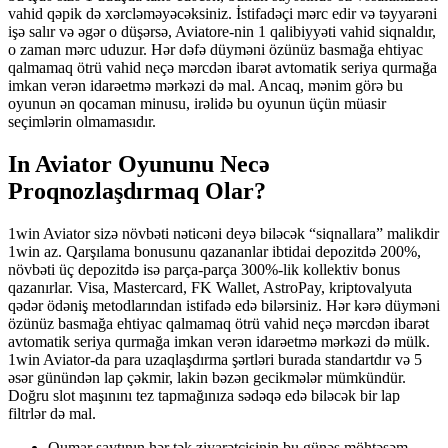
vahid qəpik də xərcləməyəcəksiniz. İstifadəçi mərc edir və təyyarəni
işə salır və əgər o düşərsə, Aviatore-nin 1 qalibiyyəti vahid siqnaldır,
o zaman mərc uduzur. Hər dəfə düyməni özünüz basmağa ehtiyac
qalmamaq ötrü vahid neçə mərcdən ibarət avtomatik seriya qurmağa
imkan verən idarəetmə mərkəzi də mal. Ancaq, mənim görə bu
oyunun ən qocaman minusu, irəlidə bu oyunun üçün müasir
seçimlərin olmamasıdır.
In Aviator Oyununu Necə
Proqnozlaşdırmaq Olar?
1win Aviator sizə növbəti nəticəni deyə biləcək “siqnallara” malikdir
1win az. Qarşılama bonusunu qazananlar ibtidai depozitdə 200%,
növbəti üç depozitdə isə parça-parça 300%-lik kollektiv bonus
qazanırlar. Visa, Mastercard, FK Wallet, AstroPay, kriptovalyuta
qədər ödəniş metodlarından istifadə edə bilərsiniz. Hər kərə düyməni
özünüz basmağa ehtiyac qalmamaq ötrü vahid neçə mərcdən ibarət
avtomatik seriya qurmağa imkan verən idarəetmə mərkəzi də mülk.
1win Aviator-da para uzaqlaşdırma şərtləri burada standartdır və 5
əsər günündən lap çəkmir, lakin bəzən gecikmələr mümkündür.
Doğru slot maşınını tez tapmağınıza sədəqə edə biləcək bir lap
filtrlər də mal.
Qumar saytının hər tək ziyarətçisinin bu günəş möhtəşəm