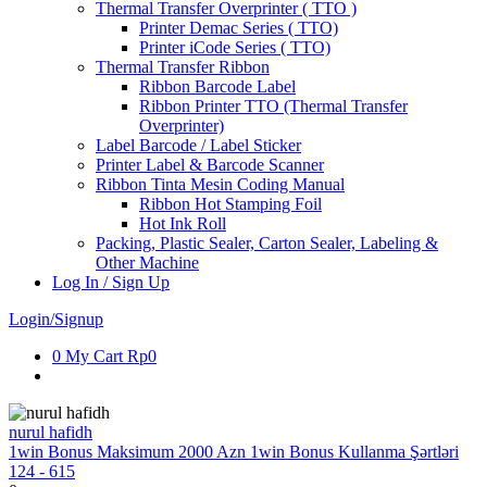
Thermal Transfer Overprinter ( TTO )
Printer Demac Series ( TTO)
Printer iCode Series ( TTO)
Thermal Transfer Ribbon
Ribbon Barcode Label
Ribbon Printer TTO (Thermal Transfer
Overprinter)
Label Barcode / Label Sticker
Printer Label & Barcode Scanner
Ribbon Tinta Mesin Coding Manual
Ribbon Hot Stamping Foil
Hot Ink Roll
Packing, Plastic Sealer, Carton Sealer, Labeling &
Other Machine
Log In / Sign Up
Login/Signup
0
My Cart
Rp0
nurul hafidh
1win Bonus Maksimum 2000 Azn 1win Bonus Kullanma Şərtləri
124 - 615