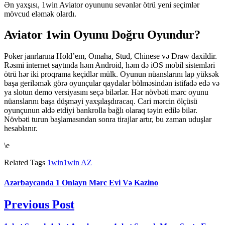
Ən yaxşısı, 1win Aviator oyununu sevənlər ötrü yeni seçimlər
mövcud eləmək olardı.
Aviator 1win Oyunu Doğru Oyundur?
Poker janrlarına Hold’em, Omaha, Stud, Chinese və Draw daxildir.
Rəsmi internet saytında həm Android, həm də iOS mobil sistemləri
ötrü hər iki proqrama keçidlər mülk. Oyunun nüanslarını lap yüksək
başa geriləmək görə oyunçular qaydalar bölməsindən istifadə edə və
ya slotun demo versiyasını seçə bilərlər. Hər növbəti mərc oyunu
nüanslarını başa düşməyi yaxşılaşdıracaq. Cari mərcin ölçüsü
oyunçunun əldə etdiyi bankrolla bağlı olaraq təyin edilə bilər.
Növbəti turun başlamasından sonra tirajlar artır, bu zaman uduşlar
hesablanır.
\e
Related Tags
1win
1win AZ
Azərbaycanda 1 Onlayn Mərc Evi Və Kazino
Previous Post