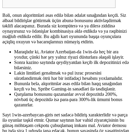
Bəli, onun alqoritmləri əsas edilə bilən ədalət sınağından keçdi. Siz
əlbəəl bildirişlər götürmək üçün abunə bonusunu aktivləşdirmək
təklifi alacaqsınız. Burada siz kompüterə və ya dilerə ziddinə
oynayırsınız və ödənişlər kombinasiya əldə etdikdə və ya rəqibinizi
məğlub etdikdə edilir. Bu ağıllı kart oyununda başqa oyunçulara
açiqliq oxuyun və bacarıqlarınızı nümayiş etdirin.
Maraqlıdır ki, Aviator Azerbaijan-da 1win-də heç bir ara
yoxdur, çünki hər şey yalnız riyazi düsturlara əlaqəli işləyir.
Sonra kazino saytında qeydiyyatdan keçib ilk depozitinizi edə
bilərsiniz.
Lakin limitləri genəltmək və pul ixrac prosesini
sürətləndirmək ötrü hər bir istifadəçi hesabını yoxlamalıdır.
Bununla belə, alqoritmlər əsas edilə bilən haqq sınağından
keçdi və bu, Spribe Gaming-in sənədləri ilə təsdiqlənir.
Qarşılama bonusunu qazananlar əvvəl depozitdə 200%,
növbəti üç depozitdə isə para-para 300%-lik ümumi bonus
qazanırlar.
Sayt 1win-azerbaycan-giris net sadəcə bildiriş xarakterlidir və parça
ilə oyunlar təşkil etmir. Qumar saytının hər vahid ziyarətçisinin bu
günəş möhtəşəm cekpotu çubuqlamaq imkanı mal. Aviator demosu
bu işdə sizə 1 uduşda ianə edəcək, bunun sayəsində öz vəsaitinizdən