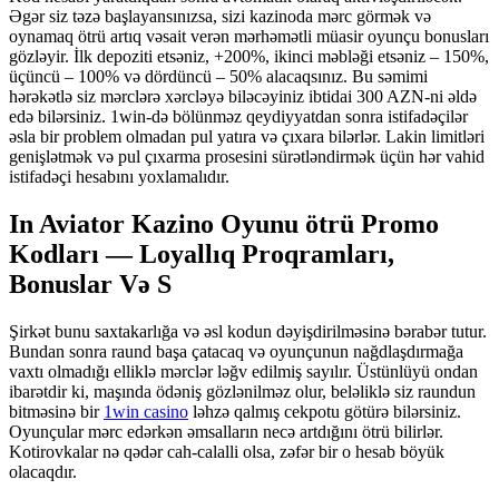
Əgər siz təzə başlayansınızsa, sizi kazinoda mərc görmək və
oynamaq ötrü artıq vəsait verən mərhəmətli müasir oyunçu bonusları
gözləyir. İlk depoziti etsəniz, +200%, ikinci məbləği etsəniz – 150%,
üçüncü – 100% və dördüncü – 50% alacaqsınız. Bu səmimi
hərəkətlə siz mərclərə xərcləyə biləcəyiniz ibtidai 300 AZN-ni əldə
edə bilərsiniz. 1win-də bölünməz qeydiyyatdan sonra istifadəçilər
əsla bir problem olmadan pul yatıra və çıxara bilərlər. Lakin limitləri
genişlətmək və pul çıxarma prosesini sürətləndirmək üçün hər vahid
istifadəçi hesabını yoxlamalıdır.
In Aviator Kazino Oyunu ötrü Promo
Kodları — Loyallıq Proqramları,
Bonuslar Və S
Şirkət bunu saxtakarlığa və əsl kodun dəyişdirilməsinə bərabər tutur.
Bundan sonra raund başa çatacaq və oyunçunun nağdlaşdırmağa
vaxtı olmadığı elliklə mərclər ləğv edilmiş sayılır. Üstünlüyü ondan
ibarətdir ki, maşında ödəniş gözlənilməz olur, beləliklə siz raundun
bitməsinə bir
1win casino
ləhzə qalmış cekpotu götürə bilərsiniz.
Oyunçular mərc edərkən əmsalların necə artdığını ötrü bilirlər.
Kotirovkalar nə qədər cah-calalli olsa, zəfər bir o hesab böyük
olacaqdır.