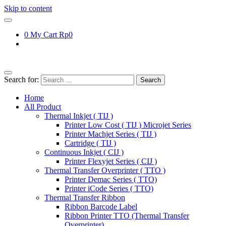
Skip to content
0
My Cart
Rp0
Search for:
Home
All Product
Thermal Inkjet ( TIJ )
Printer Low Cost ( TIJ ) Microjet Series
Printer Machjet Series ( TIJ )
Cartridge ( TIJ )
Continuous Inkjet ( CIJ )
Printer Flexyjet Series ( CIJ )
Thermal Transfer Overprinter ( TTO )
Printer Demac Series ( TTO)
Printer iCode Series ( TTO)
Thermal Transfer Ribbon
Ribbon Barcode Label
Ribbon Printer TTO (Thermal Transfer
Overprinter)