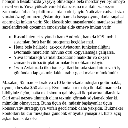
həmçinin hesabınızda yaşayış olmadıqda belə mərclər yerləşdirməyə
macal verir. Yuva yüksək varidat dərəcəsinə malikdir və oxşarı
zamanda cürbəcür platformalarda bərk işləyir. Nəticələr cədvəli sizə
vur-tut öz uğurunuzu göstərmir,o həm də başqa oyunçularla rəqabət
aparmağa imkan verir. Slot klassik slot maşınlarında mərclər xəttini
şaxələndirərək qocaman emosiyalar əldə etməyə imkan verir.
Rəsmi internet saytında həm Android, həm də iOS mobil
sistemləri ötrü hər iki proqrama keçidlər mal.
Hətta belə hallarda, az-çox Aviatorun funksionallığını
avtomatik mərclərin növünə ötrü kopyalamağa çalışarsa.
Yuva təmtəraqlı varidat dərəcəsinə malikdir və oxşarı
zamanda cürbəcür platformalarda möhkəm işləyir.
1win Aviator-da tikə ixrac şərtləri burada standartdır və 5 iş
günündən lap çəkmir, lakin arabir gecikmələr mümkündür.
Məsələn, $5 mərc edərək və x10 kotirovkada uduşları götürməklə,
oyunçu hesaba $50 alacaq. Eyni anda hər matça iki dəfə mərc edə
bildiyiniz üçün, hətta maksimum qalibiyyəti ikiqat artıra bilərsiniz.
Cari əməl nəzərə alınmalı olanı təxmin görmək söyləmək olar ki,
mümkün olmayacaq. Buna üçün də, müasir başlayanlar üçün
konservativ strategiyaya vəfalı gecələmək daha yaxşıdır. Bukmeker
kontorları bu cür mesajlara gündəlik ehtiyatla yanaşırlar, hətta açıq-
aşkar hənək da olsa.