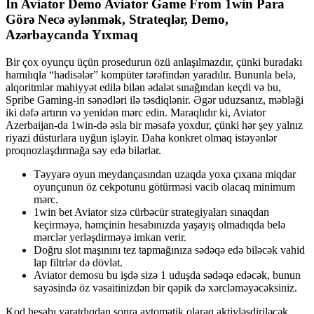
In Aviator Demo Aviator Game From 1win Para
Görə Necə əylənmək, Strateqlər, Demo,
Azərbaycanda Yıxmaq
Bir çox oyunçu üçün prosedurun özü anlaşılmazdır, çünki buradakı
hamılıqla “hadisələr” kompüter tərəfindən yaradılır. Bununla belə,
alqoritmlər mahiyyət edilə bilən ədalət sınağından keçdi və bu,
Spribe Gaming-in sənədləri ilə təsdiqlənir. Əgər uduzsanız, məbləği
iki dəfə artırın və yenidən mərc edin. Maraqlıdır ki, Aviator
Azerbaijan-da 1win-də əsla bir məsafə yoxdur, çünki hər şey yalnız
riyazi düsturlara uyğun işləyir. Daha konkret olmaq istəyənlər
proqnozlaşdırmağa səy edə bilərlər.
Təyyarə oyun meydançasından uzaqda yoxa çıxana miqdar
oyunçunun öz cekpotunu götürməsi vacib olacaq minimum
mərc.
1win bet Aviator sizə cürbəcür strategiyaları sınaqdan
keçirməyə, həmçinin hesabınızda yaşayış olmadıqda belə
mərclər yerləşdirməyə imkan verir.
Doğru slot maşınını tez tapmağınıza sədəqə edə biləcək vahid
lap filtrlər də dövlət.
Aviator demosu bu işdə sizə 1 uduşda sədəqə edəcək, bunun
sayəsində öz vəsaitinizdən bir qəpik də xərcləməyəcəksiniz.
Kod hesabı yaratdıqdan sonra avtomatik olaraq aktivləşdiriləcək.