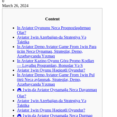
0
March 26, 2024
Content
In Aviator Oyununu Necə Proqnozlaşdırmaq
Olar?
Aviator 1win Azerbaijan-da Strategiya Və
Taktika
In Aviator Demo Aviator Game From 1win Para
üçün Necə Oynamaq, Strateqlər, Demo,
Azərbaycanda Yıxmaq
In Aviator Kazino Oyunu Görə Promo Kodları
— Loyallıq Proqramları, Bonuslar Və S
Aviator 1win Oyunu Həqiqətli Oyundur?
In Aviator Demo Aviator Game From 1win Pul
ötrü Necə əylənmək, Strateqlər, Demo,
Azərbaycanda Yıxmaq
🎮 1win-də Aviator Oynamağa Necə Dayanmaq
Olar?
Aviator 1win Azerbaijan-da Strategiya Və
Taktika
Aviator 1win Oyunu Həqiqətli Oyundur?
🎮 1win-də Aviator Oynamağa Necə Durmaq